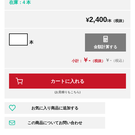
在庫：4 本
2,400
¥
/本（税抜）
本
￥-
￥-
（税込）
小計：
（税抜）
カートに入れる
(お見積りもこちら)