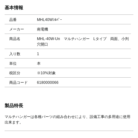
基本情報
品番
MHL40Wｼﾙﾊﾞｰ
メーカー
南電機
商品名
MHL-40W-Un マルチハンガー Lタイプ 両面、小判
穴開口
入り数
1
単位
本
税区分
※10%対象
商品コード
6180000066
製品特長
マルチハンガーは各種パーツの組み合わせにより、設備工事の多用途に使用
出来ます。