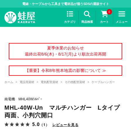
>
電線・ケーブルから工具まで電材品が揃うSDSの通販サイト
0
カテゴリ
商品検索
カート
メニュー
夏季休業のお知らせ
最終出荷8/6(木)・8/17(月)より順次出荷再開
【重要】令和8年熊本地震の影響について ≫
ホーム
>
電設用資材
>
電気配管資材
>
その他配管資材
>
ケーブルハンガー
南電機 MHL40Wｼﾙﾊﾞｰ
MHL-40W-Un マルチハンガー Lタイプ
両面、小判穴開口
5.0
（1）
レビューを見る