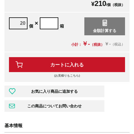
210
¥
/個（税抜）
×
個
箱
￥-
￥-
（税込）
小計：
（税抜）
カートに入れる
(お見積りもこちら)
基本情報