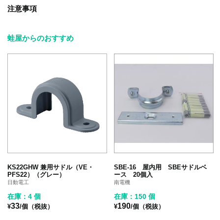
注意事項
蛙屋からのおすすめ
KS22GHW 兼用サドル（VE・
SBE-16 屋内用 SBEサドルベ
PFS22）（グレー）
ース 20個入
日動電工
南電機
在庫：4 個
在庫：150 個
33
190
¥
/個（税抜）
¥
/個（税抜）