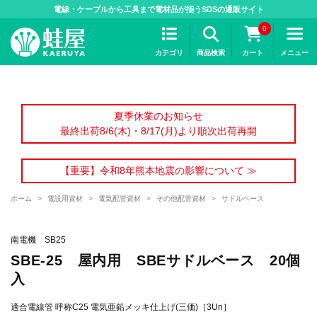
>
電線・ケーブルから工具まで電材品が揃うSDSの通販サイト
0
カテゴリ
商品検索
カート
メニュー
夏季休業のお知らせ
最終出荷8/6(木)・8/17(月)より順次出荷再開
【重要】令和8年熊本地震の影響について ≫
ホーム
>
電設用資材
>
電気配管資材
>
その他配管資材
>
サドルベース
南電機 SB25
SBE-25 屋内用 SBEサドルベース 20個
入
適合電線管 呼称C25 電気亜鉛メッキ仕上げ(三価)［3Un］