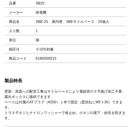
品番
SB25
メーカー
南電機
商品名
SBE-25 屋内用 SBEサドルベース 20個入
入り数
1
単位
個
税区分
※10%対象
商品コード
6180000015
製品特長
壁面・床面への配管工事はサドルベースにより電線管のＳ字曲げ加工不要、
露出ボックスに接続できます。
ベースは付属のAYプラグ（#200）１本で固定（皿頭ねじM5 x 30）できま
す。
トラス子ネジとナイロンワッシャーで仮止め、小ネジの落下・紛失を防ぎま
す。