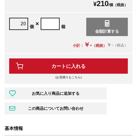
210
¥
/個（税抜）
×
個
箱
￥-
￥-
（税込）
小計：
（税抜）
カートに入れる
(お見積りもこちら)
基本情報