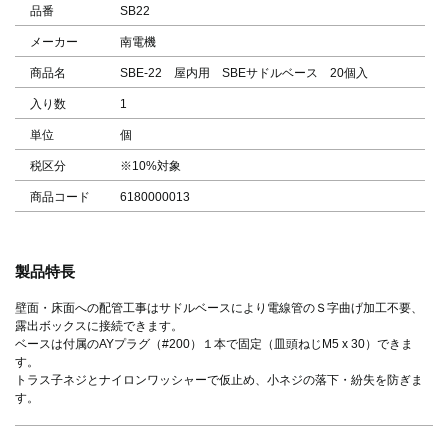
品番
SB22
メーカー
南電機
商品名
SBE-22 屋内用 SBEサドルベース 20個入
入り数
1
単位
個
税区分
※10%対象
商品コード
6180000013
製品特長
壁面・床面への配管工事はサドルベースにより電線管のＳ字曲げ加工不要、
露出ボックスに接続できます。
ベースは付属のAYプラグ（#200）１本で固定（皿頭ねじM5 x 30）できま
す。
トラス子ネジとナイロンワッシャーで仮止め、小ネジの落下・紛失を防ぎま
す。