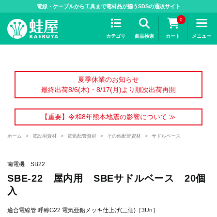
>
電線・ケーブルから工具まで電材品が揃うSDSの通販サイト
0
カテゴリ
商品検索
カート
メニュー
夏季休業のお知らせ
最終出荷8/6(木)・8/17(月)より順次出荷再開
【重要】令和8年熊本地震の影響について ≫
ホーム
>
電設用資材
>
電気配管資材
>
その他配管資材
>
サドルベース
南電機 SB22
SBE-22 屋内用 SBEサドルベース 20個
入
適合電線管 呼称G22 電気亜鉛メッキ仕上げ(三価)［3Un］