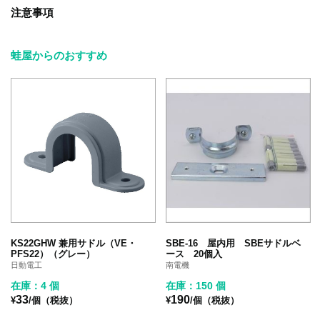
注意事項
蛙屋からのおすすめ
KS22GHW 兼用サドル（VE・
SBE-16 屋内用 SBEサドルベ
PFS22）（グレー）
ース 20個入
日動電工
南電機
在庫：4 個
在庫：150 個
33
190
¥
/個（税抜）
¥
/個（税抜）