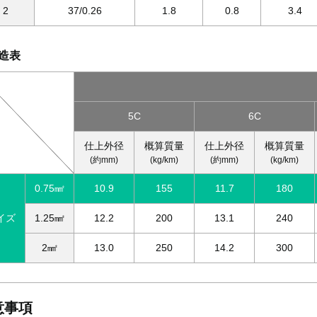
2
37/0.26
1.8
0.8
3.4
造表
5C
6C
仕上外径
概算質量
仕上外径
概算質量
(約mm)
(kg/km)
(約mm)
(kg/km)
0.75㎟
10.9
155
11.7
180
イズ
1.25㎟
12.2
200
13.1
240
2㎟
13.0
250
14.2
300
意事項