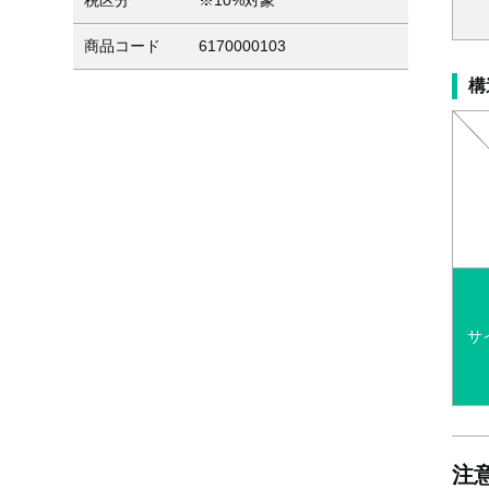
税区分
※10%対象
商品コード
6170000103
構
サ
注