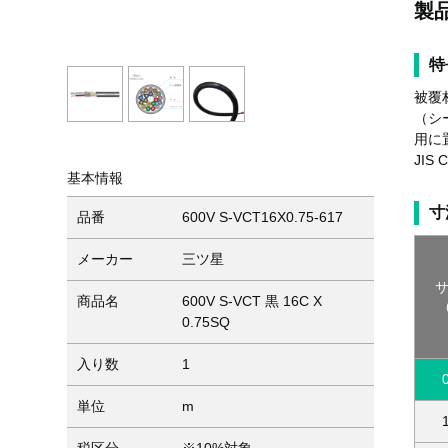
製
特
被覆
（シ
用に
JIS
基本情報
寸
品番
600V S-VCT16X0.75-617
メーカー
三ツ星
商品名
600V S-VCT 黒 16C X
0.75SQ
入り数
1
単位
m