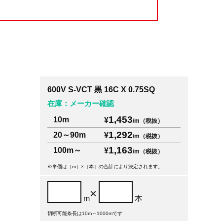
600V S-VCT 黒 16C X 0.75SQ
在庫：メーカー確認
1,453
10m
¥
/m（税抜）
1,292
20～90m
¥
/m（税抜）
1,163
100m～
¥
/m（税抜）
※単価は［m］×［本］の合計により決定されます。
×
m
本
切断可能条長は10m～1000mです