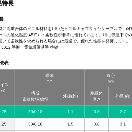
品特長
長
材に高重合体のビニル材料を用いたビニルキャブタイヤケーブルで、耐
ースの脆化温度-45℃）・柔軟性が非常に優れています。特に低温下で
置いて柔軟性を求められる場合には最適で、優れた性能を発揮します。
 C 3312 準拠・電気設備基準 準拠
法表
導体
線心
mm
mm
サイズ
(㎟)
構成
絶縁体
外径(約)
外径(約)
素線数/素線径
厚さ
0.75
30/0.18
1.1
0.8
2.7
1.25
50/0.18
1.5
0.8
3.1