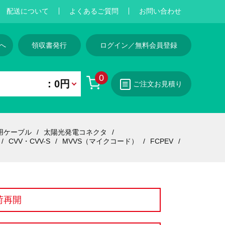
配送について
よくあるご質問
お問い合わせ
へ
領収書発行
ログイン／無料会員登録
0
：0円
ご注文お見積り
用ケーブル
太陽光発電コネクタ
CVV・CVV-S
MVVS（マイクコード）
FCPEV
荷再開