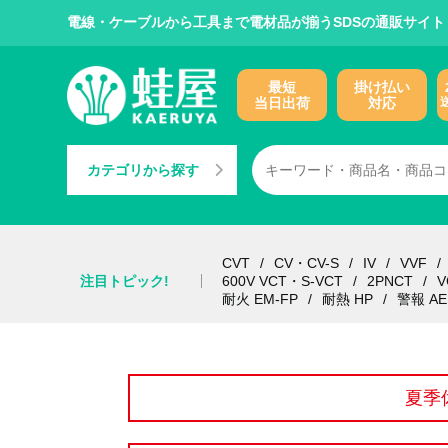
電線・ケーブルから工具まで電材品が揃うSDSの通販サイト
最短
掛け払い
当日出荷
対応
カテゴリから探す
CVT
CV・CV-S
IV
VVF
注目トピック!
600V VCT・S-VCT
2PNCT
V
耐火 EM-FP
耐熱 HP
警報 AE
夏季