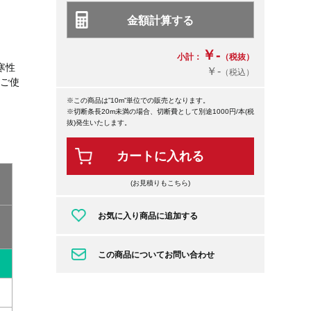
￥-
小計：
（税抜）
寒性
￥-
（税込）
のご使
※この商品は”10m”単位での販売となります。
※切断条長20m未満の場合、切断費として別途1000円/本(税
抜)発生いたします。
カートに入れる
(お見積りもこちら)
お気に入り商品に追加する
この商品についてお問い合わせ