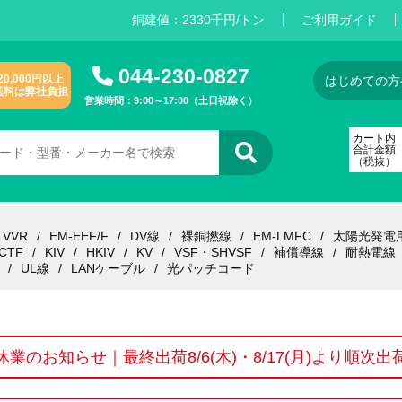
銅建値：
2
3
3
0
千円/トン
ご利用ガイド
044-230-0827
20,000円以上
はじめての方
送料は弊社負担
営業時間：9:00～17:00（土日祝除く）
カート内
合計金額
（税抜）
VVR
EM-EEF/F
DV線
裸銅撚線
EM-LMFC
太陽光発電
CTF
KIV
HKIV
KV
VSF・SHVSF
補償導線
耐熱電線
UL線
LANケーブル
光パッチコード
休業のお知らせ｜最終出荷8/6(木)・8/17(月)より順次出