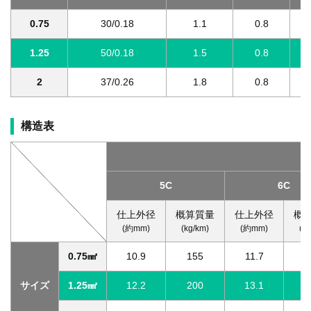
0.75
30/0.18
1.1
0.8
1.25
50/0.18
1.5
0.8
2
37/0.26
1.8
0.8
構造表
5C
6C
仕上外径
概算質量
仕上外径
概
(約mm)
(kg/km)
(約mm)
(k
0.75㎟
10.9
155
11.7
1
サイズ
1.25㎟
12.2
200
13.1
2