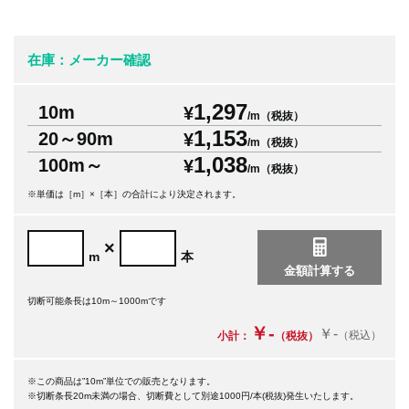
在庫：メーカー確認
1,297
10m
¥
/m（税抜）
1,153
20～90m
¥
/m（税抜）
1,038
100m～
¥
/m（税抜）
※単価は［m］×［本］の合計により決定されます。
×
m
本
切断可能条長は10m～1000mです
￥-
￥-
（税込）
小計：
（税抜）
※この商品は”10m”単位での販売となります。
※切断条長20m未満の場合、切断費として別途1000円/本(税抜)発生いたします。