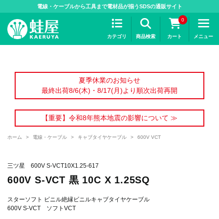
>
電線・ケーブルから工具まで電材品が揃うSDSの通販サイト
0
カテゴリ
商品検索
カート
メニュー
夏季休業のお知らせ
最終出荷8/6(木)・8/17(月)より順次出荷再開
【重要】令和8年熊本地震の影響について ≫
ホーム
>
電線・ケーブル
>
キャブタイヤケーブル
>
600V VCT
三ツ星 600V S-VCT10X1.25-617
600V S-VCT 黒 10C X 1.25SQ
スターソフト ビニル絶縁ビニルキャブタイヤケーブル
600V S-VCT ソフトVCT