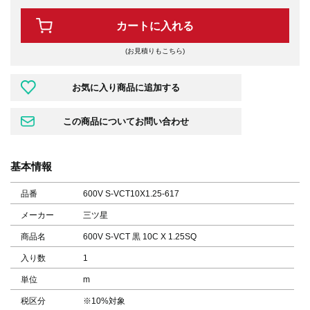
カートに入れる
(お見積りもこちら)
基本情報
品番
600V S-VCT10X1.25-617
メーカー
三ツ星
商品名
600V S-VCT 黒 10C X 1.25SQ
入り数
1
単位
m
税区分
※10%対象