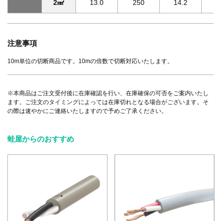
2㎟
13.0
250
14.2
3
注意事項
10m単位の切断商品です。10mの倍数で切断対応いたします。
※本商品はご注文受付後に在庫確認を行い、在庫確保の可否をご案内いたし
ます。ご注文のタイミングによっては在庫切れとなる場合がございます。そ
の際は速やかにご連絡いたしますので予めご了承ください。
蛙屋からのおすすめ