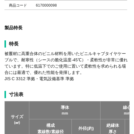
商品コード
6170000098
製品特長
特長
被覆材に高重合体のビニル材料を用いたビニルキャブタイヤケー
ブルで、耐寒性（シースの脆化温度-45℃）・柔軟性が非常に優れ
ています。特に低温下でのご使用に置いて柔軟性を求められる場
合には最適で、優れた性能を発揮します。
JIS C 3312 準拠・電気設備基準 準拠
寸法表
導体
線心
mm
mm
サイズ
(㎟)
構成
絶縁体
外径(約)
素線数/素線径
厚さ