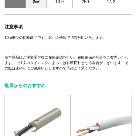
2㎟
13.0
250
14.2
3
注意事項
10m単位の切断商品です。10mの倍数で切断対応いたします。
※本商品はご注文受付後に在庫確認を行い、在庫確保の可否をご案内いたし
ます。ご注文のタイミングによっては在庫切れとなる場合がございます。そ
の際は速やかにご連絡いたしますので予めご了承ください。
蛙屋からのおすすめ