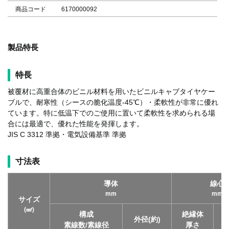
商品コード
6170000092
製品特長
特長
被覆材に高重合体のビニル材料を用いたビニルキャブタイヤケー
ブルで、耐寒性（シースの脆化温度-45℃）・柔軟性が非常に優れ
ています。特に低温下でのご使用に置いて柔軟性を求められる場
合には最適で、優れた性能を発揮します。
JIS C 3312 準拠・電気設備基準 準拠
寸法表
導体
線心
mm
mm
サイズ
(㎟)
構成
絶縁体
外径(約)
素線数/素線径
厚さ