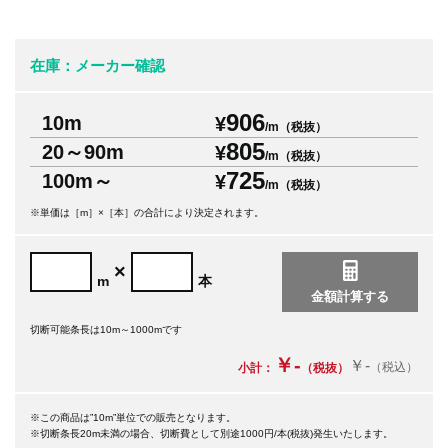
在庫：メーカー確認
906
10m
¥
/m（税抜）
805
20～90m
¥
/m（税抜）
725
100m～
¥
/m（税抜）
※単価は［m］×［本］の合計により決定されます。
×
m
本
切断可能条長は10m～1000mです
￥-
￥-
（税込）
小計：
（税抜）
※この商品は”10m”単位での販売となります。
※切断条長20m未満の場合、切断費として別途1000円/本(税抜)発生いたします。