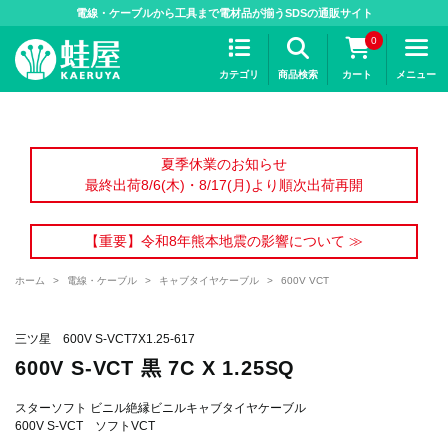
>
電線・ケーブルから工具まで電材品が揃うSDSの通販サイト
0
カテゴリ
商品検索
カート
メニュー
夏季休業のお知らせ
最終出荷8/6(木)・8/17(月)より順次出荷再開
【重要】令和8年熊本地震の影響について ≫
ホーム
>
電線・ケーブル
>
キャブタイヤケーブル
>
600V VCT
三ツ星 600V S-VCT7X1.25-617
600V S-VCT 黒 7C X 1.25SQ
スターソフト ビニル絶縁ビニルキャブタイヤケーブル
600V S-VCT ソフトVCT