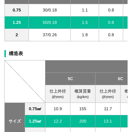
0.75
30/0.18
1.1
0.8
1.25
50/0.18
1.5
0.8
2
37/0.26
1.8
0.8
構造表
5C
6C
仕上外径
概算質量
仕上外径
概
(約mm)
(kg/km)
(約mm)
(k
0.75㎟
10.9
155
11.7
1
サイズ
1.25㎟
12.2
200
13.1
2