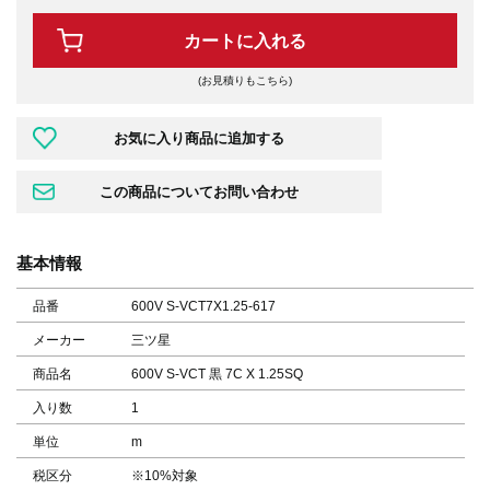
カートに入れる
(お見積りもこちら)
基本情報
品番
600V S-VCT7X1.25-617
メーカー
三ツ星
商品名
600V S-VCT 黒 7C X 1.25SQ
入り数
1
単位
m
税区分
※10%対象