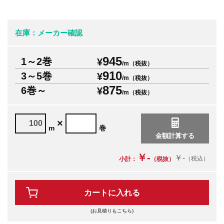
在庫：メーカー確認
945
1～2巻
¥
/m（税抜）
910
3～5巻
¥
/m（税抜）
875
6巻～
¥
/m（税抜）
×
m
巻
￥-
￥-
（税込）
小計：
（税抜）
カートに入れる
(お見積りもこちら)