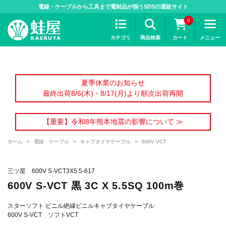
>
電線・ケーブルから工具まで電材品が揃うSDSの通販サイト
0
カテゴリ
商品検索
カート
メニュー
夏季休業のお知らせ
最終出荷8/6(木)・8/17(月)より順次出荷再開
【重要】令和8年熊本地震の影響について ≫
ホーム
>
電線・ケーブル
>
キャブタイヤケーブル
>
600V VCT
三ツ星 600V S-VCT3X5.5-617
600V S-VCT 黒 3C X 5.5SQ 100m巻
スターソフト ビニル絶縁ビニルキャブタイヤケーブル
600V S-VCT ソフトVCT