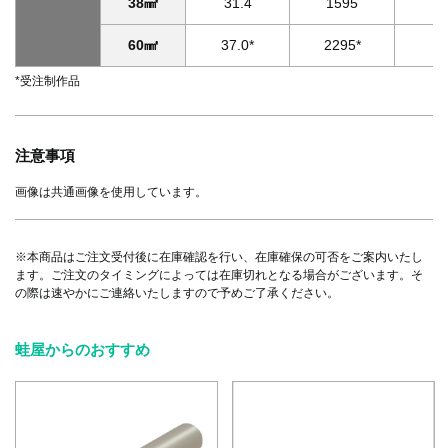
38㎟
31.4
1595
33
60㎟
37.0*
2295*
39
*受注制作品
注意事項
画像は共通画像を使用しています。
※本商品はご注文受付後に在庫確認を行い、在庫確保の可否をご案内いたし
ます。ご注文のタイミングによっては在庫切れとなる場合がございます。そ
の際は速やかにご連絡いたしますので予めご了承ください。
蛙屋からのおすすめ