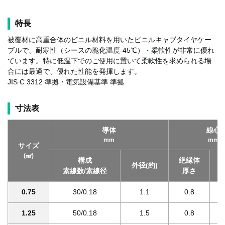
特長
被覆材に高重合体のビニル材料を用いたビニルキャブタイヤケー
ブルで、耐寒性（シースの脆化温度-45℃）・柔軟性が非常に優れ
ています。特に低温下でのご使用に置いて柔軟性を求められる場
合には最適で、優れた性能を発揮します。
JIS C 3312 準拠・電気設備基準 準拠
寸法表
導体
線心
mm
mm
サイズ
(㎟)
構成
絶縁体
外径(約)
素線数/素線径
厚さ
0.75
30/0.18
1.1
0.8
1.25
50/0.18
1.5
0.8