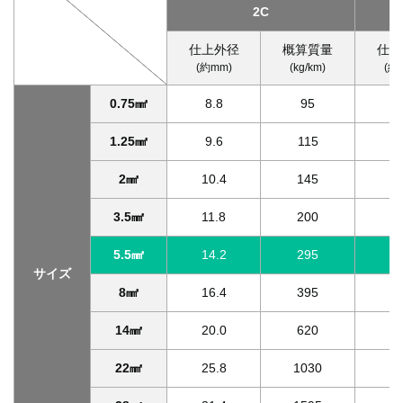
2C
仕上外径
概算質量
仕上
(約mm)
(kg/km)
(約
0.75㎟
8.8
95
9
1.25㎟
9.6
115
10
2㎟
10.4
145
10
3.5㎟
11.8
200
12
5.5㎟
14.2
295
15
サイズ
8㎟
16.4
395
17
14㎟
20.0
620
21
22㎟
25.8
1030
27