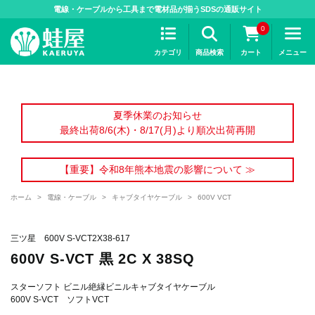
>
電線・ケーブルから工具まで電材品が揃うSDSの通販サイト
0
カテゴリ
商品検索
カート
メニュー
夏季休業のお知らせ
最終出荷8/6(木)・8/17(月)より順次出荷再開
【重要】令和8年熊本地震の影響について ≫
ホーム
>
電線・ケーブル
>
キャブタイヤケーブル
>
600V VCT
三ツ星 600V S-VCT2X38-617
600V S-VCT 黒 2C X 38SQ
スターソフト ビニル絶縁ビニルキャブタイヤケーブル
600V S-VCT ソフトVCT