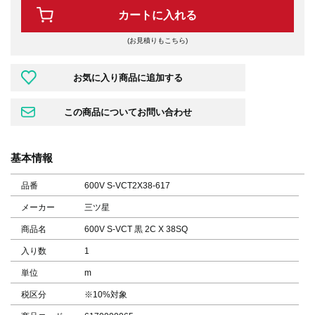
カートに入れる
(お見積りもこちら)
基本情報
品番
600V S-VCT2X38-617
メーカー
三ツ星
商品名
600V S-VCT 黒 2C X 38SQ
入り数
1
単位
m
税区分
※10%対象