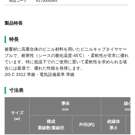
商品コード
6170000065
製品特長
特長
被覆材に高重合体のビニル材料を用いたビニルキャブタイヤケー
ブルで、耐寒性（シースの脆化温度-45℃）・柔軟性が非常に優れ
ています。特に低温下でのご使用に置いて柔軟性を求められる場
合には最適で、優れた性能を発揮します。
JIS C 3312 準拠・電気設備基準 準拠
寸法表
導体
線心
mm
mm
サイズ
(㎟)
構成
絶縁体
外径(約)
素線数/素線径
厚さ