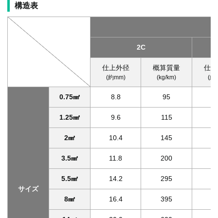
構造表
2C
仕上外径
概算質量
仕上
(約mm)
(kg/km)
(約
0.75㎟
8.8
95
9
1.25㎟
9.6
115
10
2㎟
10.4
145
10
3.5㎟
11.8
200
12
5.5㎟
14.2
295
15
サイズ
8㎟
16.4
395
17