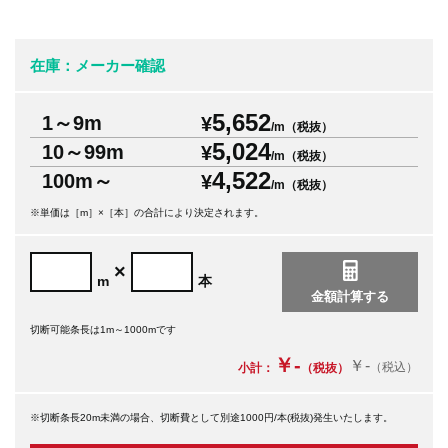
在庫：メーカー確認
5,652
1～9m
¥
/m（税抜）
5,024
10～99m
¥
/m（税抜）
4,522
100m～
¥
/m（税抜）
※単価は［m］×［本］の合計により決定されます。
×
m
本
切断可能条長は1m～1000mです
￥-
￥-
（税込）
小計：
（税抜）
※切断条長20m未満の場合、切断費として別途1000円/本(税抜)発生いたします。