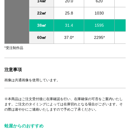
14㎟
20.0
620
21
22㎟
25.8
1030
27
38㎟
31.4
1595
33
60㎟
37.0*
2295*
39
*受注制作品
注意事項
画像は共通画像を使用しています。
※本商品はご注文受付後に在庫確認を行い、在庫確保の可否をご案内いたし
ます。ご注文のタイミングによっては在庫切れとなる場合がございます。そ
の際は速やかにご連絡いたしますので予めご了承ください。
蛙屋からのおすすめ