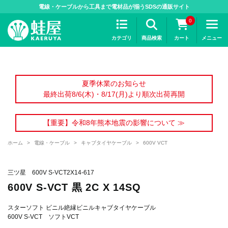
>
電線・ケーブルから工具まで電材品が揃うSDSの通販サイト
0
カテゴリ
商品検索
カート
メニュー
夏季休業のお知らせ
最終出荷8/6(木)・8/17(月)より順次出荷再開
【重要】令和8年熊本地震の影響について ≫
ホーム
>
電線・ケーブル
>
キャブタイヤケーブル
>
600V VCT
三ツ星 600V S-VCT2X14-617
600V S-VCT 黒 2C X 14SQ
スターソフト ビニル絶縁ビニルキャブタイヤケーブル
600V S-VCT ソフトVCT