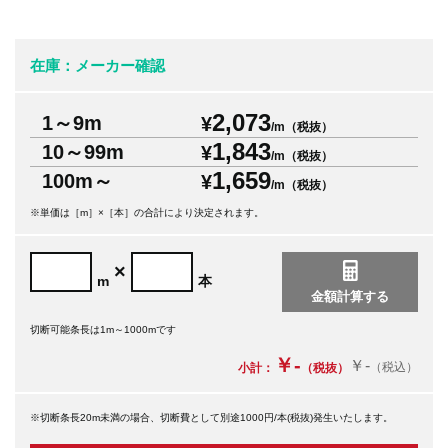
在庫：メーカー確認
2,073
1～9m
¥
/m（税抜）
1,843
10～99m
¥
/m（税抜）
1,659
100m～
¥
/m（税抜）
※単価は［m］×［本］の合計により決定されます。
×
m
本
切断可能条長は1m～1000mです
￥-
￥-
（税込）
小計：
（税抜）
※切断条長20m未満の場合、切断費として別途1000円/本(税抜)発生いたします。