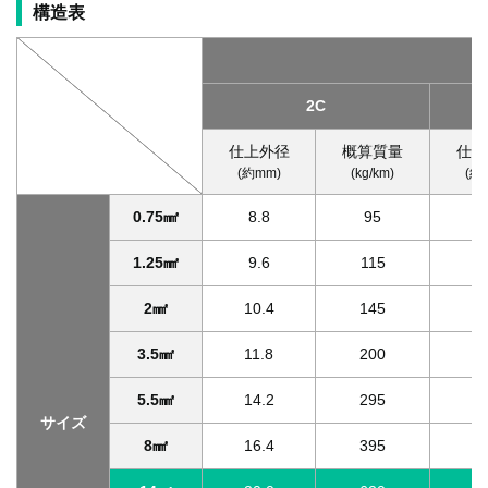
構造表
2C
仕上外径
概算質量
仕上
(約mm)
(kg/km)
(約
0.75㎟
8.8
95
9
1.25㎟
9.6
115
10
2㎟
10.4
145
10
3.5㎟
11.8
200
12
5.5㎟
14.2
295
15
サイズ
8㎟
16.4
395
17