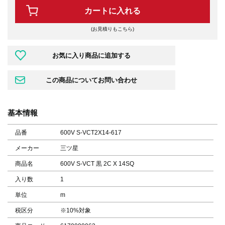
カートに入れる
(お見積りもこちら)
基本情報
品番
600V S-VCT2X14-617
メーカー
三ツ星
商品名
600V S-VCT 黒 2C X 14SQ
入り数
1
単位
m
税区分
※10%対象