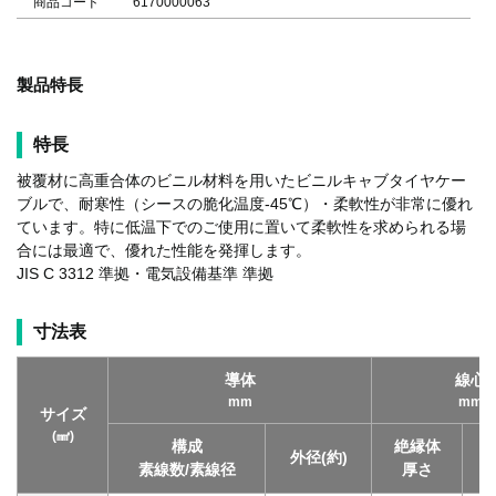
商品コード
6170000063
製品特長
特長
被覆材に高重合体のビニル材料を用いたビニルキャブタイヤケー
ブルで、耐寒性（シースの脆化温度-45℃）・柔軟性が非常に優れ
ています。特に低温下でのご使用に置いて柔軟性を求められる場
合には最適で、優れた性能を発揮します。
JIS C 3312 準拠・電気設備基準 準拠
寸法表
導体
線心
mm
mm
サイズ
(㎟)
構成
絶縁体
外径(約)
素線数/素線径
厚さ