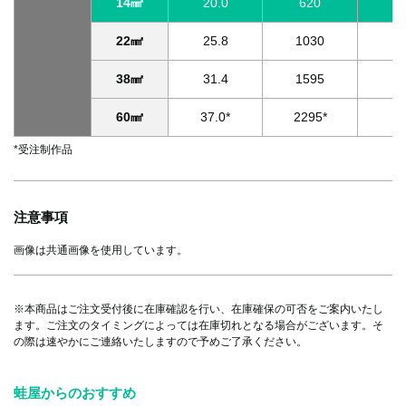
14㎟
20.0
620
21
22㎟
25.8
1030
27
38㎟
31.4
1595
33
60㎟
37.0*
2295*
39
*受注制作品
注意事項
画像は共通画像を使用しています。
※本商品はご注文受付後に在庫確認を行い、在庫確保の可否をご案内いたし
ます。ご注文のタイミングによっては在庫切れとなる場合がございます。そ
の際は速やかにご連絡いたしますので予めご了承ください。
蛙屋からのおすすめ