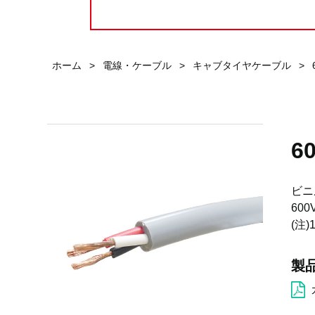
ホーム
>
電線・ケーブル
>
キャブタイヤケーブル
>
6
ビニ
60
(注
製