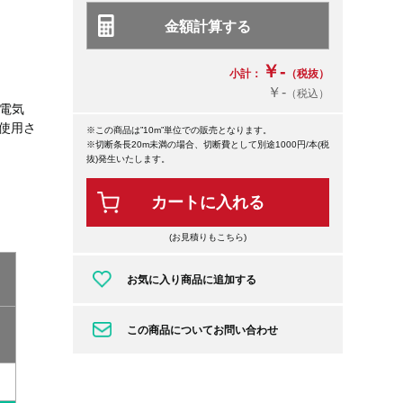
￥-
小計：
（税抜）
￥-
（税込）
用電気
使用さ
※この商品は”10m”単位での販売となります。
※切断条長20m未満の場合、切断費として別途1000円/本(税
抜)発生いたします。
カートに入れる
(お見積りもこちら)
お気に入り商品に追加する
この商品についてお問い合わせ