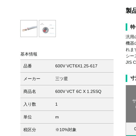
製
特
汎用
機器
れま
基本情報
シー
JIS
品番
600V VCT6X1.25-617
寸
メーカー
三ツ星
商品名
600V VCT 6C X 1.25SQ
入り数
1
単位
m
税区分
※10%対象