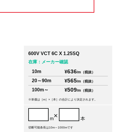
600V VCT 6C X 1.25SQ
在庫：メーカー確認
636
10m
¥
/m（税抜）
565
20～90m
¥
/m（税抜）
509
100m～
¥
/m（税抜）
※単価は［m］×［本］の合計により決定されます。
×
m
本
切断可能条長は10m～1000mです