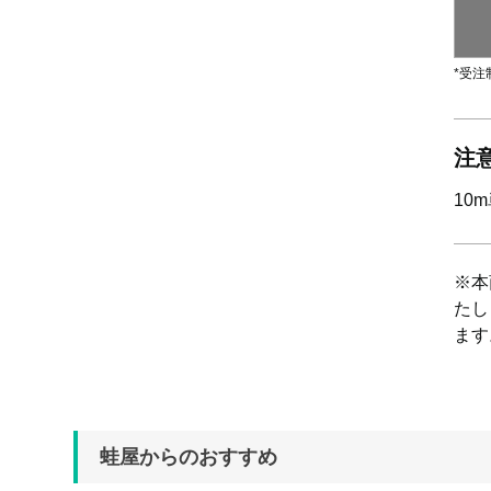
*受注
注
10
※本
たし
ます
蛙屋からのおすすめ