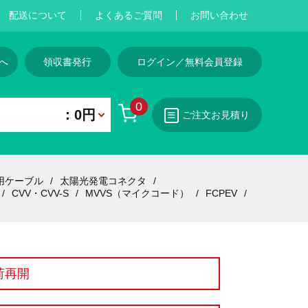
配送について
よくあるご質問
お問い合わせ
へ
領収書発行
ログイン／無料会員登録
0
：0円
ご注文お見積り
用ケーブル
太陽光発電コネクタ
CVV・CVV-S
MVVS（マイクコード）
FCPEV
荷再開