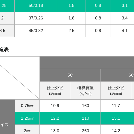
1.25
50/0.18
1.5
0.8
3.1
2
37/0.26
1.8
0.8
3.4
3.5
45/0.32
2.5
0.8
4.1
造表
5C
6C
仕上外径
概算質量
仕上外径
(約mm)
(kg/km)
(約mm)
0.75㎟
10.9
160
11.7
1.25㎟
12.2
210
13.1
サイズ
2㎟
13.0
260
14.2