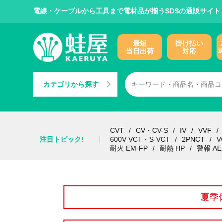
電線・ケーブルから工具まで電材品が揃うSDSの通販サイト
最短
掛け払い
当日出荷
対応
カテゴリから探す
CVT
CV・CV-S
IV
VVF
注目トピック!
600V VCT・S-VCT
2PNCT
V
耐火 EM-FP
耐熱 HP
警報 AE
夏季