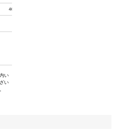
460
16.5
490
18.3
5
内い
ざい
。