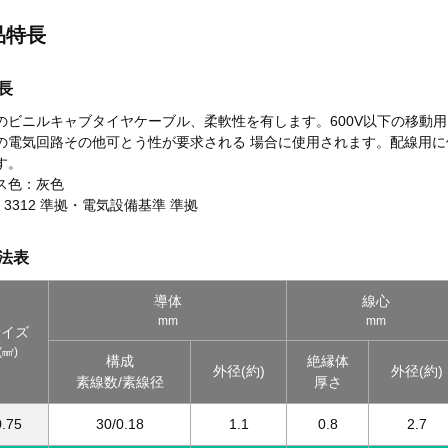
品特長
長
のビニルキャブタイヤケーブル、柔軟性を有します。600V以下の移動
の電気回路その他可とう性が要求される 場合に使用されます。配線用に
す。
ス色：灰色
 C 3312 準拠・電気設備基準 準拠
法表
導体
線心
mm
mm
サイズ
(㎟)
構成
絶縁体
外径(約)
外径(約)
素線数/素線径
厚さ
0.75
30/0.18
1.1
0.8
2.7