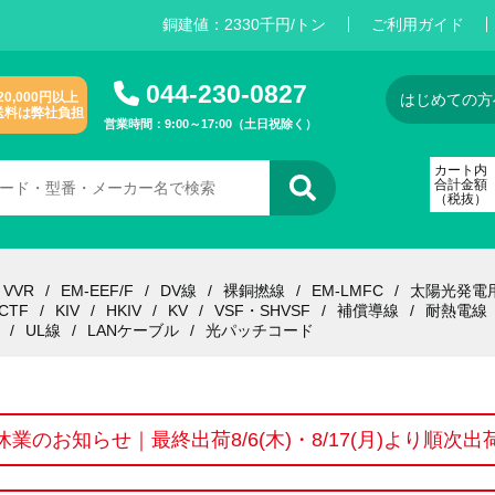
銅建値：
2
3
3
0
千円/トン
ご利用ガイド
044-230-0827
20,000円以上
はじめての方
送料は弊社負担
営業時間：9:00～17:00（土日祝除く）
カート内
合計金額
（税抜）
VVR
EM-EEF/F
DV線
裸銅撚線
EM-LMFC
太陽光発電
CTF
KIV
HKIV
KV
VSF・SHVSF
補償導線
耐熱電線
UL線
LANケーブル
光パッチコード
休業のお知らせ｜最終出荷8/6(木)・8/17(月)より順次出