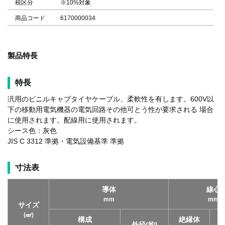
税区分
※10%対象
商品コード
6170000034
製品特長
特長
汎用のビニルキャブタイヤケーブル、柔軟性を有します。600V以
下の移動用電気機器の電気回路その他可とう性が要求される 場合
に使用されます。配線用に使用されます。
シース色：灰色
JIS C 3312 準拠・電気設備基準 準拠
寸法表
導体
線心
mm
mm
サイズ
(㎟)
構成
絶縁体
外径(約)