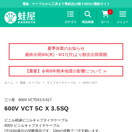
>
電線・ケーブルから工具まで電材品が揃うSDSの通販サイト
0
カテゴリ
商品検索
カート
メニュー
夏季休業のお知らせ
最終出荷8/6(木)・8/17(月)より順次出荷再開
【重要】令和8年熊本地震の影響について ≫
ホーム
>
電線・ケーブル
>
キャブタイヤケーブル
>
600V VCT
三ツ星 600V VCT5X3.5-617
600V VCT 5C X 3.5SQ
ビニル絶縁ビニルキャブタイヤケーブル
600V ビニルキャブタイヤケーブル
(注)10m単位の切断商品です。10mの倍数でご注文願います。