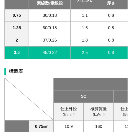
素線数/素線径
厚さ
0.75
30/0.18
1.1
0.8
1.25
50/0.18
1.5
0.8
2
37/0.26
1.8
0.8
3.5
45/0.32
2.5
0.8
構造表
5C
仕上外径
概算質量
仕上
(約mm)
(kg/km)
(約m
0.75㎟
10.9
160
11.