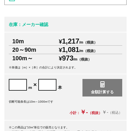
在庫：メーカー確認
1,217
10m
¥
/m（税抜）
1,081
20～90m
¥
/m（税抜）
973
100m～
¥
/m（税抜）
※単価は［m］×［本］の合計により決定されます。
×
m
本
切断可能条長は10m～1000mです
￥-
￥-
（税込）
小計：
（税抜）
※この商品は”10m”単位での販売となります。