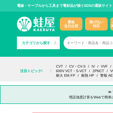
電線・ケーブルから工具まで電材品が揃うSDSの通販サイト
最短
掛け払い
当日出荷
対応
カテゴリから探す
CVT
CV・CV-S
IV
VVF
注目トピック!
600V VCT・S-VCT
2PNCT
V
耐火 EM-FP
耐熱 HP
警報 AE
≫
埋設強度計算をWebで簡