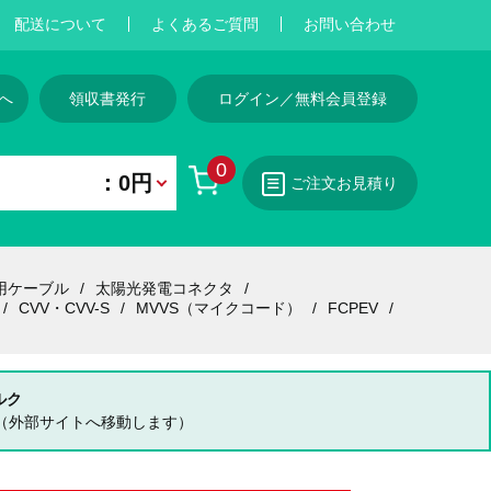
配送について
よくあるご質問
お問い合わせ
へ
領収書発行
ログイン／無料会員登録
0
：0円
ご注文お見積り
用ケーブル
太陽光発電コネクタ
CVV・CVV-S
MVVS（マイクコード）
FCPEV
ルク
（外部サイトへ移動します）