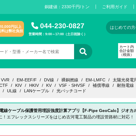
銅建値：
2
3
3
0
千円/トン
ご利用ガイド
044-230-0827
20,000円以上
はじめての方
送料は弊社負担
営業時間：9:00～17:00（土日祝除く）
カート内
合計金額
（税抜）
VVR
EM-EEF/F
DV線
裸銅撚線
EM-LMFC
太陽光発電
CTF
KIV
HKIV
KV
VSF・SHVSF
補償導線
耐熱電線
UL線
LANケーブル
光パッチコード
 電線ケーブル保護管用埋設強度計算アプリ【F-Pipe GeoCalc】ジオカ
単に！エフレックスシリーズをはじめ古河電工製品の埋設管路材に対応！