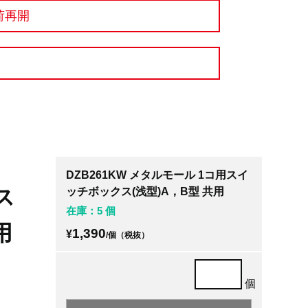
荷再開
DZB261KW メタルモール 1コ用スイ
ス
ッチボックス(浅型)A，B型 共用
在庫：5 個
用
1,390
¥
/個（税抜）
個