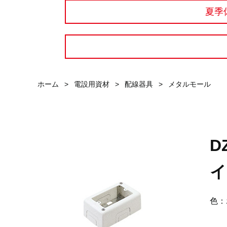
夏季
ホーム
>
電設用資材
>
配線器具
>
メタルモール
D
イ
色：