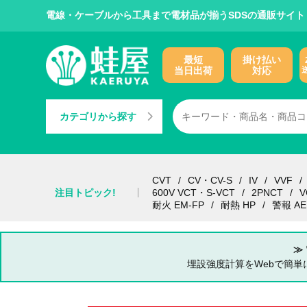
電線・ケーブルから工具まで電材品が揃うSDSの通販サイト
最短
掛け払い
当日出荷
対応
カテゴリから探す
CVT
CV・CV-S
IV
VVF
注目トピック!
600V VCT・S-VCT
2PNCT
V
耐火 EM-FP
耐熱 HP
警報 AE
≫
埋設強度計算をWebで簡