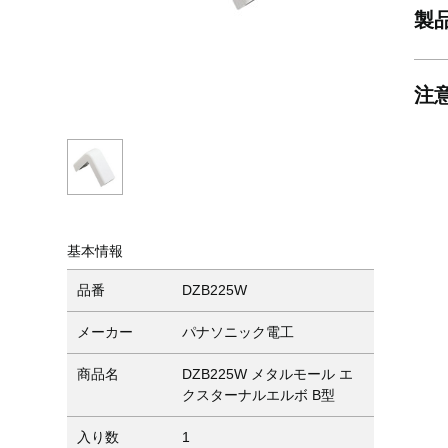
製
注
基本情報
品番
DZB225W
メーカー
パナソニック電工
商品名
DZB225W メタルモール エ
クスターナルエルボ B型
入り数
1