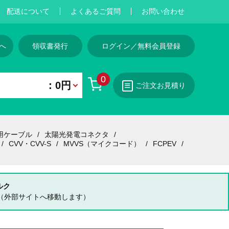
配送について
よくあるご質問
お問い合わせ
へ
領収書発行
ログイン／無料会員登録
0
：0円
ご注文お見積り
用ケーブル
太陽光発電コネクタ
CVV・CVV-S
MVVS（マイクコード）
FCPEV
ルク
（外部サイトへ移動します）