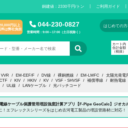
銅建値：
2
3
3
0
千円/トン
ご利用ガイド
044-230-0827
20,000円以上
はじめての方
送料は弊社負担
営業時間：9:00～17:00（土日祝除く）
カート内
合計金額
（税抜）
VVR
EM-EEF/F
DV線
裸銅撚線
EM-LMFC
太陽光発電
CTF
KIV
HKIV
KV
VSF・SHVSF
補償導線
耐熱電線
UL線
LANケーブル
光パッチコード
 電線ケーブル保護管用埋設強度計算アプリ【F-Pipe GeoCalc】ジオカ
単に！エフレックスシリーズをはじめ古河電工製品の埋設管路材に対応！