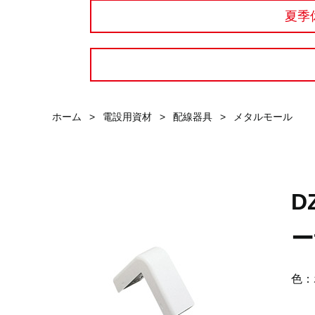
夏季
ホーム
>
電設用資材
>
配線器具
>
メタルモール
D
ー
色：