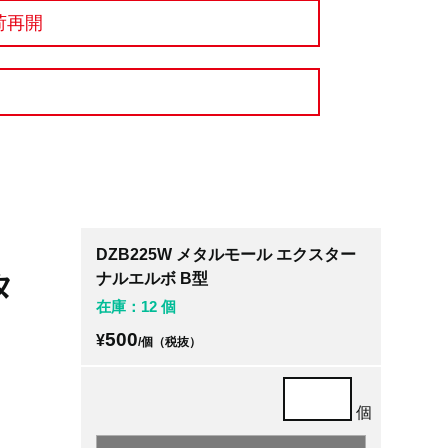
荷再開
DZB225W メタルモール エクスター
タ
ナルエルボ B型
在庫：12 個
500
¥
/個（税抜）
個