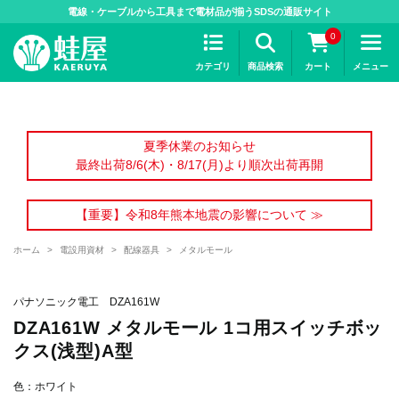
>
電線・ケーブルから工具まで電材品が揃うSDSの通販サイト
0
カテゴリ
商品検索
カート
メニュー
夏季休業のお知らせ
最終出荷8/6(木)・8/17(月)より順次出荷再開
【重要】令和8年熊本地震の影響について ≫
ホーム
>
電設用資材
>
配線器具
>
メタルモール
パナソニック電工 DZA161W
DZA161W メタルモール 1コ用スイッチボッ
クス(浅型)A型
色：ホワイト