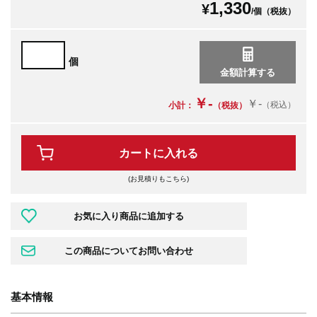
1,330
¥
/個（税抜）
個
￥-
￥-
（税込）
小計：
（税抜）
カートに入れる
(お見積りもこちら)
基本情報