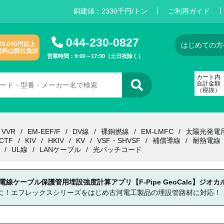
銅建値：
2
3
3
0
千円/トン
ご利用ガイド
044-230-0827
20,000円以上
はじめての方
送料は弊社負担
営業時間：9:00～17:00（土日祝除く）
カート内
合計金額
（税抜）
VVR
EM-EEF/F
DV線
裸銅撚線
EM-LMFC
太陽光発電
CTF
KIV
HKIV
KV
VSF・SHVSF
補償導線
耐熱電線
UL線
LANケーブル
光パッチコード
 電線ケーブル保護管用埋設強度計算アプリ【F-Pipe GeoCalc】ジオカ
単に！エフレックスシリーズをはじめ古河電工製品の埋設管路材に対応！