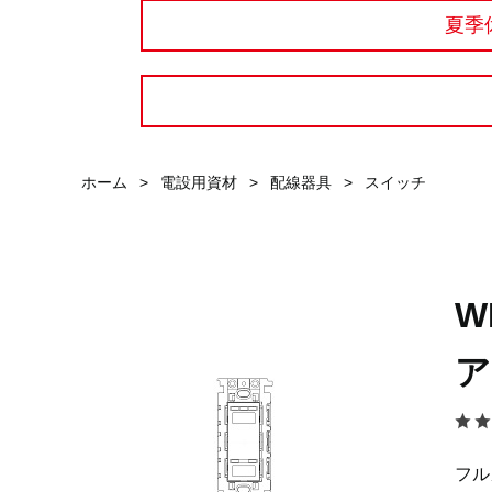
夏季
ホーム
>
電設用資材
>
配線器具
>
スイッチ
W
ア
フル