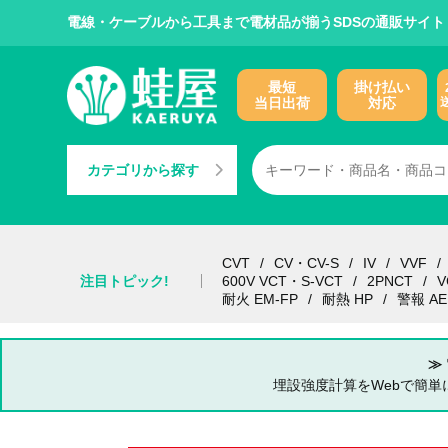
電線・ケーブルから工具まで電材品が揃うSDSの通販サイト
最短
掛け払い
当日出荷
対応
カテゴリから探す
CVT
CV・CV-S
IV
VVF
注目トピック!
600V VCT・S-VCT
2PNCT
V
耐火 EM-FP
耐熱 HP
警報 AE
≫
埋設強度計算をWebで簡