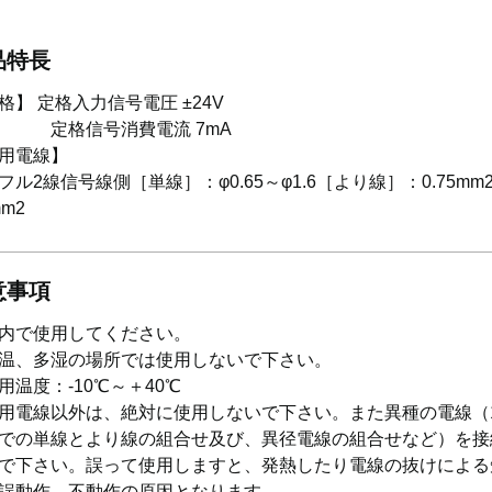
品特長
格】 定格入力信号電圧 ±24V
格信号消費電流 7mA
用電線】
2線信号線側［単線］：φ0.65～φ1.6［より線］：0.75mm
mm2
意事項
内で使用してください。
温、多湿の場所では使用しないで下さい。
用温度：-10℃～＋40℃
用電線以外は、絶対に使用しないで下さい。また異種の電線（
での単線とより線の組合せ及び、異径電線の組合せなど）を接
で下さい。誤って使用しますと、発熱したり電線の抜けによる
誤動作、不動作の原因となります。