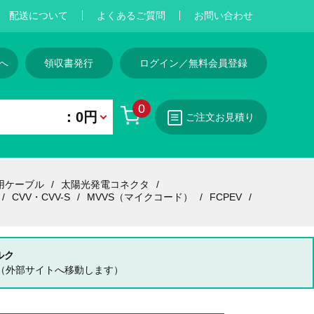
配送について
よくあるご質問
お問い合わせ
へ
領収書発行
ログイン／無料会員登録
0
：0円
ご注文お見積り
用ケーブル
太陽光発電コネクタ
CVV・CVV-S
MVVS（マイクコード）
FCPEV
ルク
（外部サイトへ移動します）