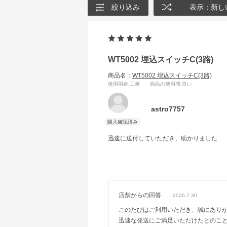
絞り込み
表示：新し
WT5002 埋込スイッチC(3路)
商品名：
WT5002 埋込スイッチC(3路)
使用用途
:工事
商品の使用感
:良い
astro7757
迅速に送付していただき、助かりました
店舗からの回答
2026.7.30
このたびはご利用いただき、誠にあり
迅速な発送にご満足いただけたとのこ