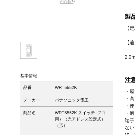
製
【定
定
【適
フル
2.0
基本情報
注
品番
WRT5552K
・屋
・高
メーカー
パナソニック電工
・使
商品名
WRT5552K スイッチ（2コ
・適
用）（光アドレス設定式）
端子
（形）
ない
絡、