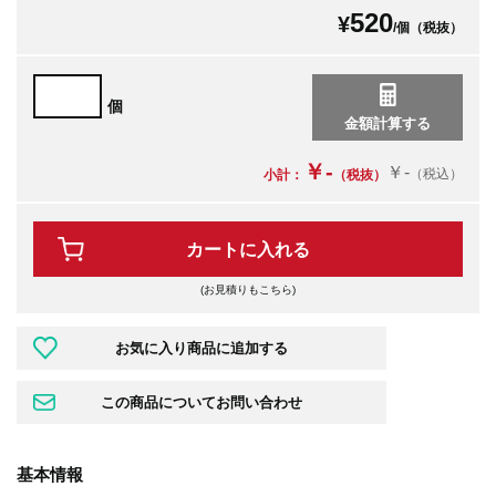
520
¥
/個（税抜）
個
￥-
￥-
（税込）
小計：
（税抜）
カートに入れる
(お見積りもこちら)
基本情報