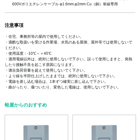
600Vポリエチレンケーブル φ1.6mm,φ2mm Cu（銅）単線専用
注意事項
・住宅、事務所等の屋内で使用してください。
・過酷な取扱いを受ける作業場、水気のある屋側、屋外等では使用しないで
ください。
・使用温度：-10℃～＋40℃
・適用電線以外は、絶対に使用しないで下さい。誤って使用しますと、発熱
したり接触不良を起こす原因になります。
・適合負荷容量を超えて使用しないでく下さい。
・より線を半田仕上げしたままでは、絶対に使用しないで下さい。
・電線を差し込む場合は、1本ずつ確実に差し込んで下さい。
・曲がったり、傷ついたり、変色した電線は、使用しないで下さい。
蛙屋からのおすすめ