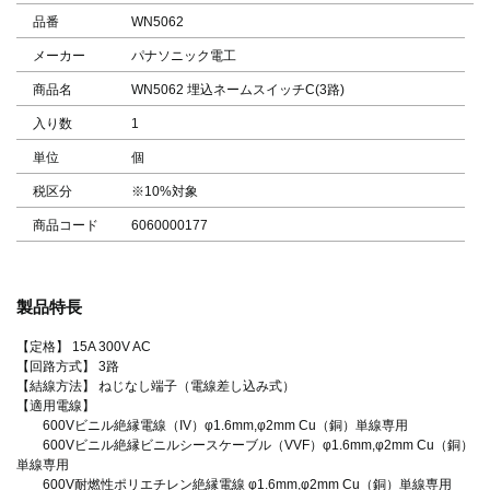
品番
WN5062
メーカー
パナソニック電工
商品名
WN5062 埋込ネームスイッチC(3路)
入り数
1
単位
個
税区分
※10%対象
商品コード
6060000177
製品特長
【定格】 15A 300V AC
【回路方式】 3路
【結線方法】 ねじなし端子（電線差し込み式）
【適用電線】
600Vビニル絶縁電線（IV）φ1.6mm,φ2mm Cu（銅）単線専用
600Vビニル絶縁ビニルシースケーブル（VVF）φ1.6mm,φ2mm Cu（銅）
単線専用
600V耐燃性ポリエチレン絶縁電線 φ1.6mm,φ2mm Cu（銅）単線専用