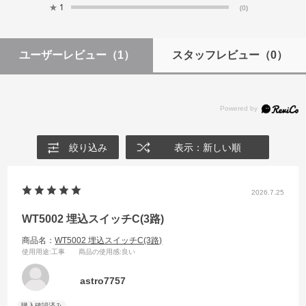
★
1
(0)
ユーザーレビュー
（1）
スタッフレビュー
（0）
絞り込み
表示：新しい順
2026.7.25
WT5002 埋込スイッチC(3路)
商品名：
WT5002 埋込スイッチC(3路)
使用用途
:工事
商品の使用感
:良い
astro7757