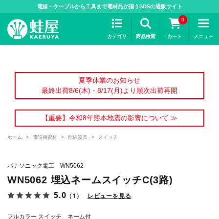
>
電線・ケーブルから工具まで電材品が揃うSDSの通販サイト
0
カテゴリ
商品検索
カート
メニュー
夏季休業のお知らせ
最終出荷8/6(木)・8/17(月)より順次出荷再開
【重要】令和8年熊本地震の影響について ≫
ホーム
>
電設用資材
>
配線器具
>
スイッチ
パナソニック電工 WN5062
WN5062 埋込ネームスイッチC(3路)
5.0
（1）
レビューを見る
フルカラー スイッチ ネーム付