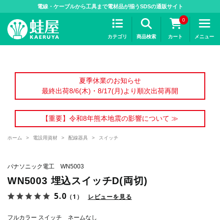
>
電線・ケーブルから工具まで電材品が揃うSDSの通販サイト
0
カテゴリ
商品検索
カート
メニュー
夏季休業のお知らせ
最終出荷8/6(木)・8/17(月)より順次出荷再開
【重要】令和8年熊本地震の影響について ≫
ホーム
>
電設用資材
>
配線器具
>
スイッチ
パナソニック電工 WN5003
WN5003 埋込スイッチD(両切)
5.0
（1）
レビューを見る
フルカラー スイッチ ネームなし