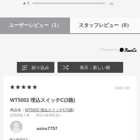
★
1
(0)
ユーザーレビュー
（1）
スタッフレビュー
（0）
絞り込み
表示：新しい順
2026.7.25
WT5002 埋込スイッチC(3路)
商品名：
WT5002 埋込スイッチC(3路)
使用用途
:工事
商品の使用感
:良い
astro7757