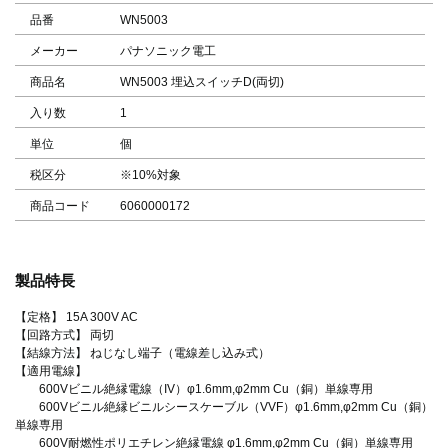
品番
WN5003
メーカー
パナソニック電工
商品名
WN5003 埋込スイッチD(両切)
入り数
1
単位
個
税区分
※10%対象
商品コード
6060000172
製品特長
【定格】 15A 300V AC
【回路方式】 両切
【結線方法】 ねじなし端子（電線差し込み式）
【適用電線】
600Vビニル絶縁電線（IV）φ1.6mm,φ2mm Cu（銅）単線専用
600Vビニル絶縁ビニルシースケーブル（VVF）φ1.6mm,φ2mm Cu（銅）
単線専用
600V耐燃性ポリエチレン絶縁電線 φ1.6mm,φ2mm Cu（銅）単線専用