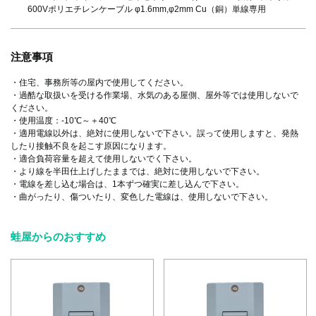
600Vポリエチレンケーブル φ1.6mm,φ2mm Cu（銅）単線専用
注意事項
・住宅、事務所等の屋内で使用してください。
・過酷な取扱いを受ける作業場、水気のある屋側、屋外等では使用しないで
ください。
・使用温度：-10℃～＋40℃
・適用電線以外は、絶対に使用しないで下さい。誤って使用しますと、発熱
したり接触不良を起こす原因になります。
・適合負荷容量を超えて使用しないでく下さい。
・より線を半田仕上げしたままでは、絶対に使用しないで下さい。
・電線を差し込む場合は、1本ずつ確実に差し込んで下さい。
・曲がったり、傷ついたり、変色した電線は、使用しないで下さい。
蛙屋からのおすすめ