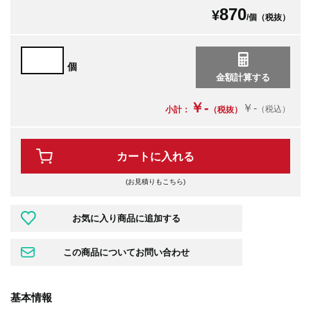
870
¥
/個（税抜）
個
￥-
￥-
（税込）
小計：
（税抜）
カートに入れる
(お見積りもこちら)
基本情報