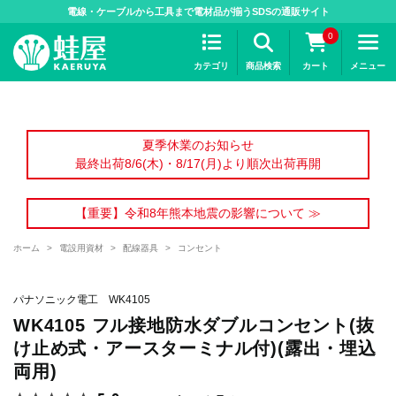
>
電線・ケーブルから工具まで電材品が揃うSDSの通販サイト
0
カテゴリ
商品検索
カート
メニュー
夏季休業のお知らせ
最終出荷8/6(木)・8/17(月)より順次出荷再開
【重要】令和8年熊本地震の影響について ≫
ホーム
>
電設用資材
>
配線器具
>
コンセント
パナソニック電工 WK4105
WK4105 フル接地防水ダブルコンセント(抜
け止め式・アースターミナル付)(露出・埋込
両用)