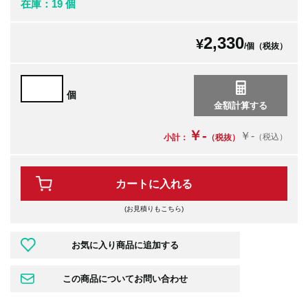
在庫：19 個
2,330
¥
/個（税抜）
個
￥-
￥-
（税込）
小計：
（税抜）
カートに入れる
(お見積りもこちら)