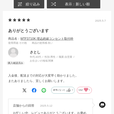
絞り込み
表示：新しい順
2025.5.7
ありがとうございます
商品名：
WTF3710K 埋込絶縁コンセント取付枠
使用用途
:その他
商品の使用感
:良い
さとし
年代:
40代
性別:
男性
職業:
自営業
お住まいの地域:
関東
入金後、配送までの対応が大変早く助かりました。
またありましたら、宜しくお願いします。
参考になった
0
Like!
0
店舗からの回答
2025.5.12
お忙しい中、レビューありがとうございます。お褒め