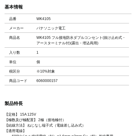
基本情報
品番
WK4105
メーカー
パナソニック電工
商品名
WK4105 フル接地防水ダブルコンセント(抜け止め式・
アースターミナル付)(露出・埋込両用)
入り数
1
単位
個
税区分
※10%対象
商品コード
6060000157
製品特長
【定格】 15A 125V
【極数及び極配置】 2極（接地極付）
【結線方法】 ねじなし端子式（電線差し込み式）
【適用電線】