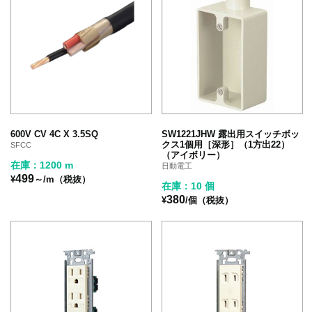
600V CV 4C X 3.5SQ
SW1221JHW 露出用スイッチボッ
クス1個用［深形］（1方出22）
SFCC
（アイボリー）
在庫：1200 m
日動電工
499
¥
～/m（税抜）
在庫：10 個
380
¥
/個（税抜）