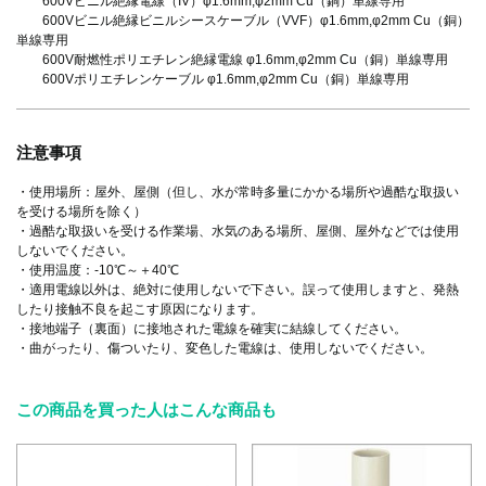
600Vビニル絶縁電線（IV）φ1.6mm,φ2mm Cu（銅）単線専用
600Vビニル絶縁ビニルシースケーブル（VVF）φ1.6mm,φ2mm Cu（銅）
単線専用
600V耐燃性ポリエチレン絶縁電線 φ1.6mm,φ2mm Cu（銅）単線専用
600Vポリエチレンケーブル φ1.6mm,φ2mm Cu（銅）単線専用
注意事項
・使用場所：屋外、屋側（但し、水が常時多量にかかる場所や過酷な取扱い
を受ける場所を除く）
・過酷な取扱いを受ける作業場、水気のある場所、屋側、屋外などでは使用
しないでください。
・使用温度：-10℃～＋40℃
・適用電線以外は、絶対に使用しないで下さい。誤って使用しますと、発熱
したり接触不良を起こす原因になります。
・接地端子（裏面）に接地された電線を確実に結線してください。
・曲がったり、傷ついたり、変色した電線は、使用しないでください。
この商品を買った人はこんな商品も