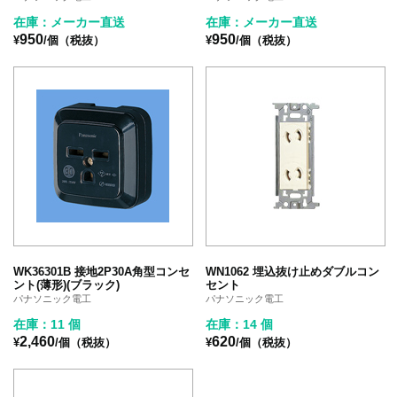
在庫：メーカー直送
在庫：メーカー直送
950
950
¥
/個（税抜）
¥
/個（税抜）
WK36301B 接地2P30A角型コンセ
WN1062 埋込抜け止めダブルコン
ント(薄形)(ブラック)
セント
パナソニック電工
パナソニック電工
在庫：11 個
在庫：14 個
2,460
620
¥
/個（税抜）
¥
/個（税抜）