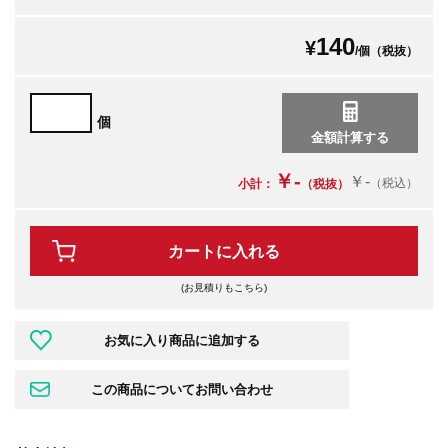
140
¥
/個（税抜）
個
￥-
￥-
（税込）
小計：
（税抜）
カートに入れる
(お見積りもこちら)