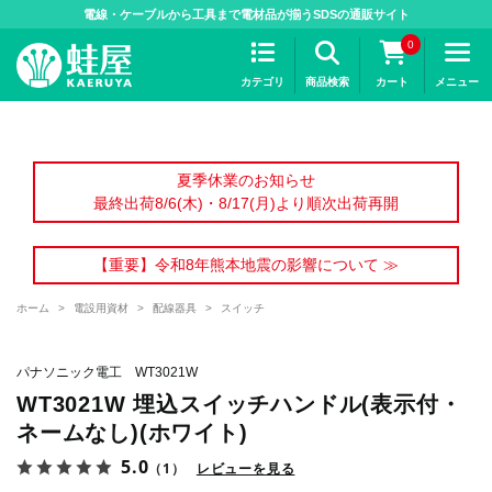
>
電線・ケーブルから工具まで電材品が揃うSDSの通販サイト
0
カテゴリ
商品検索
カート
メニュー
夏季休業のお知らせ
最終出荷8/6(木)・8/17(月)より順次出荷再開
【重要】令和8年熊本地震の影響について ≫
ホーム
>
電設用資材
>
配線器具
>
スイッチ
パナソニック電工 WT3021W
WT3021W 埋込スイッチハンドル(表示付・
ネームなし)(ホワイト)
5.0
（1）
レビューを見る