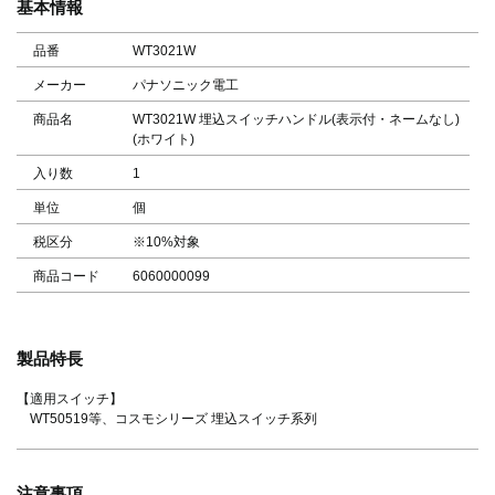
基本情報
品番
WT3021W
メーカー
パナソニック電工
商品名
WT3021W 埋込スイッチハンドル(表示付・ネームなし)
(ホワイト)
入り数
1
単位
個
税区分
※10%対象
商品コード
6060000099
製品特長
【適用スイッチ】
WT50519等、コスモシリーズ 埋込スイッチ系列
注意事項