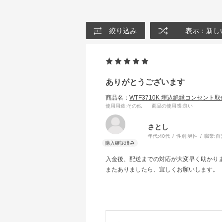
絞り込み
表示：新し
ありがとうございます
商品名：
WTF3710K 埋込絶縁コンセント
使用用途
:その他
商品の使用感
:良い
さとし
年代:
40代
性別:
男性
職業:
自
入金後、配送までの対応が大変早く助かり
またありましたら、宜しくお願いします。