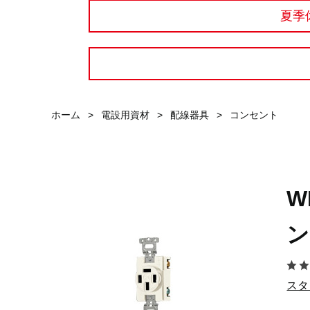
夏季
ホーム
>
電設用資材
>
配線器具
>
コンセント
W
ン
スタ