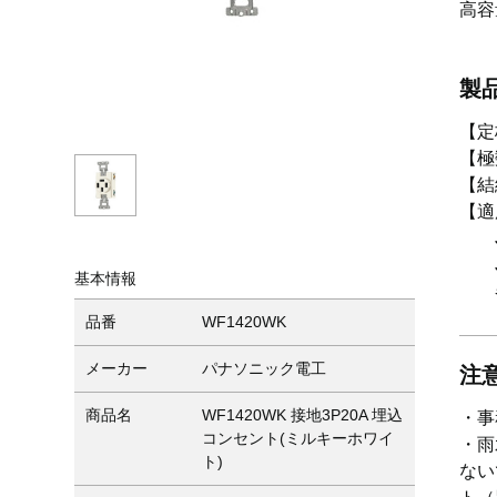
高容
製
【定格
【極
【結
【適
JI
JI
基本情報
各々
品番
WF1420WK
メーカー
パナソニック電工
注
商品名
WF1420WK 接地3P20A 埋込
・事
コンセント(ミルキーホワイ
・雨
ト)
ない