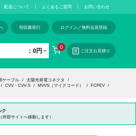
配送について
よくあるご質問
お問い合わせ
へ
領収書発行
ログイン／無料会員登録
0
：0円
ご注文お見積り
用ケーブル
太陽光発電コネクタ
CVV・CVV-S
MVVS（マイクコード）
FCPEV
ルク
（外部サイトへ移動します）