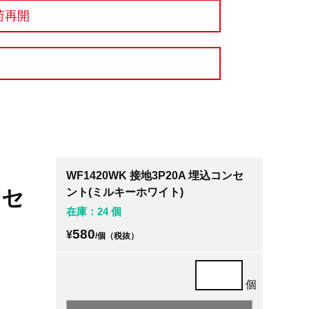
荷再開
WF1420WK 接地3P20A 埋込コンセ
ンセ
ント(ミルキーホワイト)
在庫：24 個
580
¥
/個（税抜）
個