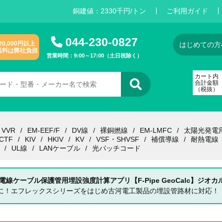
銅建値：
2
3
3
0
千円/トン
ご利用ガイド
044-230-0827
20,000円以上
はじめての方
送料は弊社負担
営業時間：9:00～17:00（土日祝除く）
カート内
合計金額
（税抜）
VVR
EM-EEF/F
DV線
裸銅撚線
EM-LMFC
太陽光発電
CTF
KIV
HKIV
KV
VSF・SHVSF
補償導線
耐熱電線
UL線
LANケーブル
光パッチコード
 電線ケーブル保護管用埋設強度計算アプリ【F-Pipe GeoCalc】ジオカ
単に！エフレックスシリーズをはじめ古河電工製品の埋設管路材に対応！