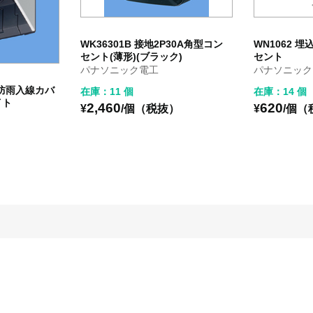
WK36301B 接地2P30A角型コン
WN1062 
セント(薄形)(ブラック)
セント
パナソニック電工
パナソニック
ト防雨入線カバ
在庫：11 個
在庫：14 個
イト
2,460
620
¥
/個（税抜）
¥
/個（