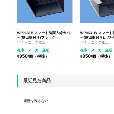
WP9631B スマート防雨入線カバ
WP9631W スマー
ー(露出取付形)ブラック
ー(露出取付形)ホワ
パナソニック電工
パナソニック電工
在庫：メーカー直送
在庫：メーカー直送
950
950
¥
/個（税抜）
¥
/個（税抜）
最近見た商品
履歴を残さない