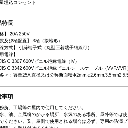
量埋込コンセント
品特長
】 20A 250V
数及び極配置】 3極（接地形）
線方式】 引締端子式（丸型圧着端子結線可）
用電線】
S C 3307 600Vビニル絶縁電線（IV）
S C 3342 600Vビニル絶縁ビニルシースケーブル（VVF,VVR
：容量25A 直径又は公称断面積Φ2mm,φ2.6mm,3.5mm2,5.
意事項
務所、工場等の屋内で使用してください。
水、油、金属粉のかかる場所、水気のある場所、屋外等では使
でください。又、屋側で使用される場合は必ず、専用の防滴プ