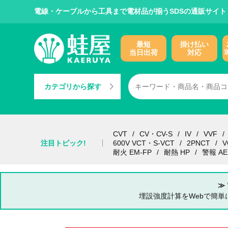
電線・ケーブルから工具まで電材品が揃うSDSの通販サイト
最短
掛け払い
当日出荷
対応
カテゴリから探す
CVT
CV・CV-S
IV
VVF
注目トピック!
600V VCT・S-VCT
2PNCT
V
耐火 EM-FP
耐熱 HP
警報 AE
≫
埋設強度計算をWebで簡