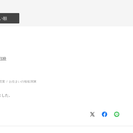
い順
取付枠
営業
お住まいの地域:
関東
ました。