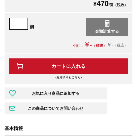
470
¥
/個（税抜）
個
￥-
￥-
（税込）
小計：
（税抜）
カートに入れる
(お見積りもこちら)
基本情報