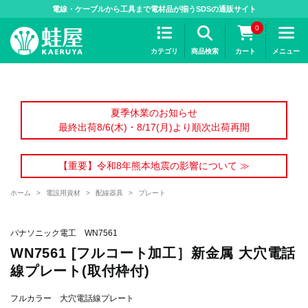
>
電線・ケーブルから工具まで電材品が揃うSDSの通販サイト
0
カテゴリ
商品検索
カート
メニュー
夏季休業のお知らせ
最終出荷8/6(木)・8/17(月)より順次出荷再開
【重要】令和8年熊本地震の影響について ≫
ホーム
>
電設用資材
>
配線器具
>
プレート
パナソニック電工 WN7561
WN7561 [フルコート加工］新金属 大穴電話
線プレート(取付枠付)
フルカラー 大穴電話線プレート