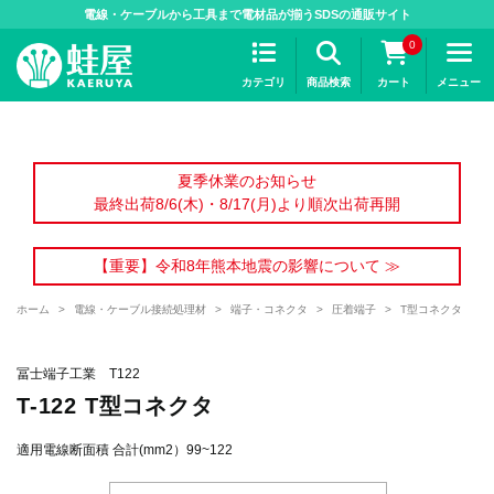
>
電線・ケーブルから工具まで電材品が揃うSDSの通販サイト
0
カテゴリ
商品検索
カート
メニュー
夏季休業のお知らせ
最終出荷8/6(木)・8/17(月)より順次出荷再開
【重要】令和8年熊本地震の影響について ≫
ホーム
>
電線・ケーブル接続処理材
>
端子・コネクタ
>
圧着端子
>
T型コネクタ
冨士端子工業 T122
T-122 T型コネクタ
適用電線断面積 合計(mm2）99~122