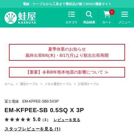
>
電線・ケーブルから工具まで電材品が揃うSDSの通販サイト
0
カテゴリ
商品検索
カート
メニュー
夏季休業のお知らせ
最終出荷8/6(木)・8/17(月)より順次出荷再開
【重要】令和8年熊本地震の影響について ≫
ホーム
>
通信ケーブル
>
メタル通信ケーブル
>
計装用ケーブル
冨士電線 EM-KFPEE-SB0.5X3P
EM-KFPEE-SB 0.5SQ X 3P
5.0
（3）
レビューを見る
スタッフレビューを見る (1)