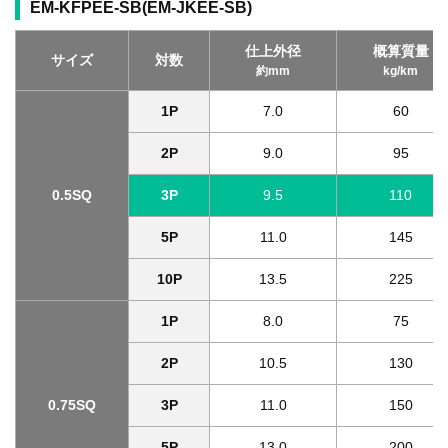
EM-KFPEE-SB(EM-JKEE-SB)
仕上外径
概算質量
サイズ
対数
約mm
kg/km
1P
7.0
60
2P
9.0
95
0.5SQ
3P
9.5
110
5P
11.0
145
10P
13.5
225
1P
8.0
75
2P
10.5
130
0.75SQ
3P
11.0
150
5P
13.0
200