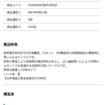
商品コード
516VGAACBKFJSDZZ
商品属性１
EM-KFPEE-SB
商品属性２
3対
商品属性３
0.5SQ
製品特長
使用電圧60V以下の計測機器、ロボット、OA機器等の内部配線及び機器間に
用いられるケーブルです。
対撚り構造により回線間の漏話特性が向上し、また編組遮へいにより外部か
らのノイズを低減する信頼性の高いケーブルです。
環境を配慮したEMタイプ
シース色：黒
【日本電線工業会規格JCS 4364】
構造表