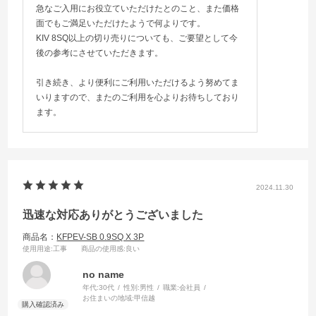
急なご入用にお役立ていただけたとのこと、また価格
面でもご満足いただけたようで何よりです。
KIV 8SQ以上の切り売りについても、ご要望として今
後の参考にさせていただきます。
引き続き、より便利にご利用いただけるよう努めてま
いりますので、またのご利用を心よりお待ちしており
ます。
2024.11.30
迅速な対応ありがとうございました
商品名：
KFPEV-SB 0.9SQ X 3P
使用用途
:工事
商品の使用感
:良い
no name
年代:
30代
性別:
男性
職業:
会社員
お住まいの地域:
甲信越