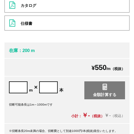
カタログ
仕様書
在庫：200 m
550
¥
/m（税抜）
×
m
本
切断可能条長は1m～1000mです
￥-
￥-
（税込）
小計：
（税抜）
※切断条長20m未満の場合、切断費として別途1000円/本(税抜)発生いたします。