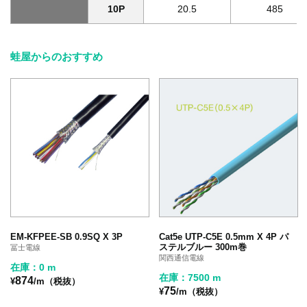
10P
20.5
485
蛙屋からのおすすめ
EM-KFPEE-SB 0.9SQ X 3P
Cat5e UTP-C5E 0.5mm X 4P パ
ステルブルー 300m巻
冨士電線
関西通信電線
在庫：0 m
在庫：7500 m
874
¥
/m（税抜）
75
¥
/m（税抜）