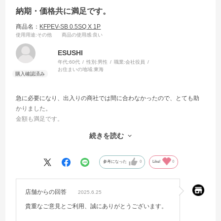
納期・価格共に満足です。
商品名：
KFPEV-SB 0.5SQ X 1P
使用用途
:その他
商品の使用感
:良い
ESUSHI
年代:
60代
性別:
男性
職業:
会社役員
お住まいの地域:
東海
急に必要になり、出入りの商社では間に合わなかったので、とても助
かりました。
金額も満足です。
また利用させていただきます。
続きを読む
できれば、KIVの８SQ以上の切り売りもしていただけると助かります
ので御検討下さい。
参考になった
0
Like!
0
店舗からの回答
2025.6.25
貴重なご意見とご利用、誠にありがとうございます。