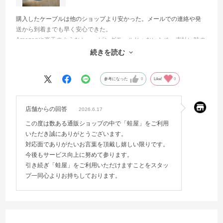
購入したケーブルは他のショップより安かった。メールでの連絡や発
送から到着までも早く安心できた。
Amazonや楽天のようなショッピングモールじゃないため、支払い時の
クレカ入力に抵抗があったが、AmazonPayに対応していたので安心し
続きを読む
て購入できた。
参考になった
0
Like!
0
店舗からの回答
2026.6.17
この度は数ある通販ショップの中で「蛙屋」をご利用
いただき誠にありがとうございます。
対応面でありがたいお言葉を頂戴し嬉しい限りです。
今後もサービス向上に努めて参ります。
引き続ぎ「蛙屋」をご利用いただけますことをスタッ
プ一同心よりお持ちしております。