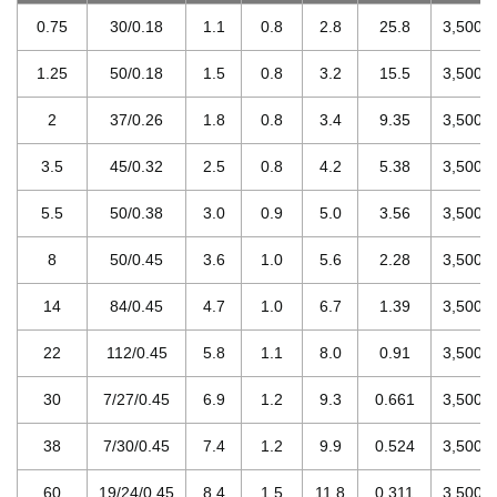
0.75
30/0.18
1.1
0.8
2.8
25.8
3,500
1.25
50/0.18
1.5
0.8
3.2
15.5
3,500
2
37/0.26
1.8
0.8
3.4
9.35
3,500
3.5
45/0.32
2.5
0.8
4.2
5.38
3,500
5.5
50/0.38
3.0
0.9
5.0
3.56
3,500
8
50/0.45
3.6
1.0
5.6
2.28
3,500
14
84/0.45
4.7
1.0
6.7
1.39
3,500
22
112/0.45
5.8
1.1
8.0
0.91
3,500
30
7/27/0.45
6.9
1.2
9.3
0.661
3,500
38
7/30/0.45
7.4
1.2
9.9
0.524
3,500
60
19/24/0.45
8.4
1.5
11.8
0.311
3,500