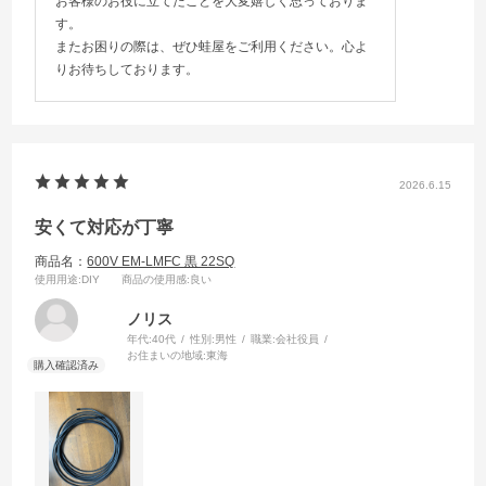
お客様のお役に立てたことを大変嬉しく思っておりま
す。
またお困りの際は、ぜひ蛙屋をご利用ください。心よ
りお待ちしております。
2026.6.15
安くて対応が丁寧
商品名：
600V EM-LMFC 黒 22SQ
使用用途
:DIY
商品の使用感
:良い
ノリス
年代:
40代
性別:
男性
職業:
会社役員
お住まいの地域:
東海