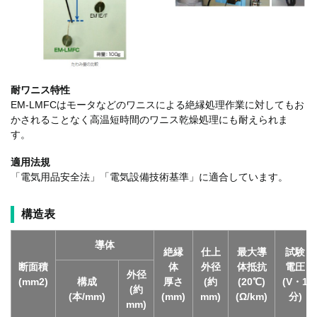
耐ワニス特性
EM-LMFCはモータなどのワニスによる絶縁処理作業に対してもお
かされることなく高温短時間のワニス乾燥処理にも耐えられま
す。
適用法規
「電気用品安全法」「電気設備技術基準」に適合しています。
構造表
導体
絶縁
仕上
最大導
試験
断面積
体
外径
体抵抗
電圧
外径
(mm2)
構成
厚さ
(約
(20℃)
(V・1
(約
(本/mm)
(mm)
mm)
(Ω/km)
分)
mm)