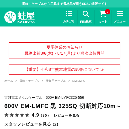
>
電線・ケーブルから工具まで電材品が揃うSDSの通販サイト
0
カテゴリ
商品検索
カート
メニュー
夏季休業のお知らせ
最終出荷8/6(木)・8/17(月)より順次出荷再開
【重要】令和8年熊本地震の影響について ≫
ホーム
>
電線・ケーブル
>
産業用ケーブル
>
EM-LMFC
古河電工メタルケーブル 600V EM-LMFC325-556
600V EM-LMFC 黒 325SQ 切断対応10m～
4.9
（35）
レビューを見る
スタッフレビューを見る (2)