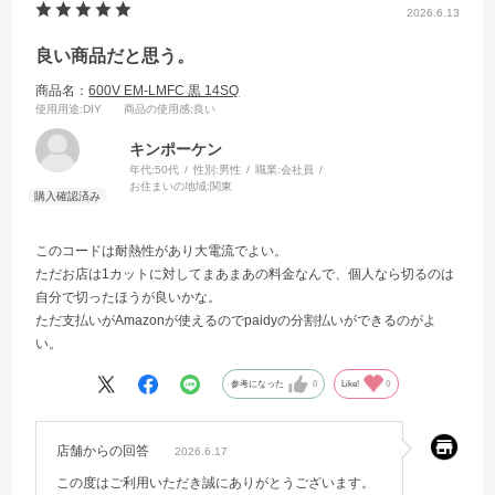
2026.6.13
良い商品だと思う。
商品名：
600V EM-LMFC 黒 14SQ
使用用途
:DIY
商品の使用感
:良い
キンポーケン
年代:
50代
性別:
男性
職業:
会社員
お住まいの地域:
関東
このコードは耐熱性があり大電流でよい。
ただお店は1カットに対してまあまあの料金なんで、個人なら切るのは
自分で切ったほうが良いかな。
ただ支払いがAmazonが使えるのでpaidyの分割払いができるのがよ
い。
参考になった
0
Like!
0
店舗からの回答
2026.6.17
この度はご利用いただき誠にありがとうございます。