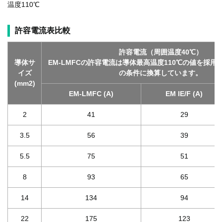
温度110℃
許容電流表比較
許容電流（周囲温度40℃）
導体サ
EM-LMFCの許容電流は導体最高温度110℃の値を採用
イズ
の条件に換算しています。
(mm2)
EM-LMFC (A)
EM IE/F (A)
2
41
29
3.5
56
39
5.5
75
51
8
93
65
14
134
94
22
175
123