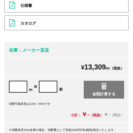
仕様書
カタログ
在庫：メーカー直送
13,309
¥
/m（税抜）
×
m
本
切断可能条長は10m～55mです
￥-
￥-
（税込）
小計：
（税抜）
※切断条長10m未満の場合、切断費として別途1000円/本(税抜)発生いたします。