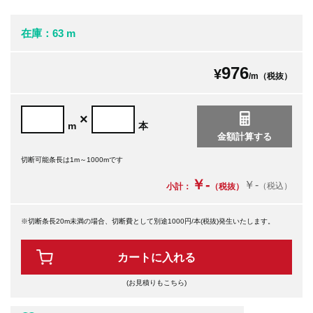
在庫：63 m
976
¥
/m（税抜）
×
m
本
切断可能条長は1m～1000mです
￥-
￥-
（税込）
小計：
（税抜）
※切断条長20m未満の場合、切断費として別途1000円/本(税抜)発生いたします。
カートに入れる
(お見積りもこちら)