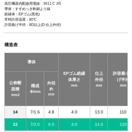
高圧機器内配線用電線 3611 C JIS
導体：すずめっき軟銅より線
絶縁体：EPゴム(黒色)
常時許容温度：80℃
許容曲げ半径：8D以上(D:仕上外径)
構造表
導体
EPゴム絶縁
仕上
許容最小
体厚さ
外径
げ半径
公称断
外径
構成
mm
mm
mm
面積
約
本/mm
mm
mm2
14
7/1.6
4.8
4.0
13.0
110
22
7/2.0
6.0
4.0
14.0
120