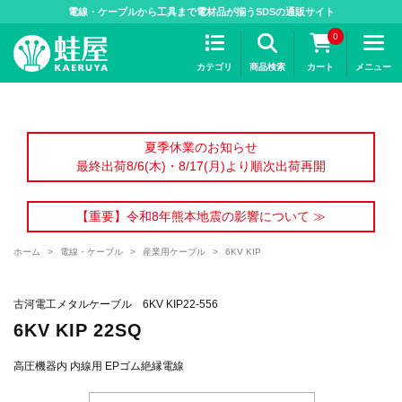
>
電線・ケーブルから工具まで電材品が揃うSDSの通販サイト
0
カテゴリ
商品検索
カート
メニュー
夏季休業のお知らせ
最終出荷8/6(木)・8/17(月)より順次出荷再開
【重要】令和8年熊本地震の影響について ≫
ホーム
>
電線・ケーブル
>
産業用ケーブル
>
6KV KIP
古河電工メタルケーブル 6KV KIP22-556
6KV KIP 22SQ
高圧機器内 内線用 EPゴム絶縁電線