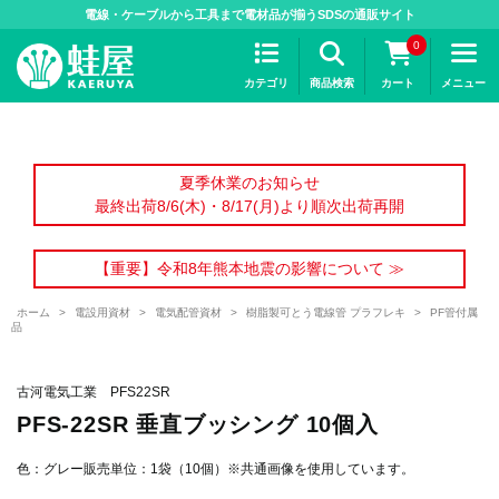
>
電線・ケーブルから工具まで電材品が揃うSDSの通販サイト
0
カテゴリ
商品検索
カート
メニュー
夏季休業のお知らせ
最終出荷8/6(木)・8/17(月)より順次出荷再開
【重要】令和8年熊本地震の影響について ≫
ホーム
>
電設用資材
>
電気配管資材
>
樹脂製可とう電線管 プラフレキ
>
PF管付属
品
古河電気工業 PFS22SR
PFS-22SR 垂直ブッシング 10個入
色：グレー販売単位：1袋（10個）※共通画像を使用しています。