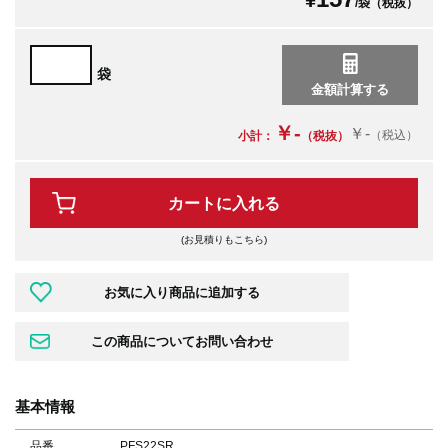
¥
/袋（税抜）
袋
￥-
￥-
（税込）
小計：
（税抜）
カートに入れる
(お見積りもこちら)
基本情報
品番
PFS22SR