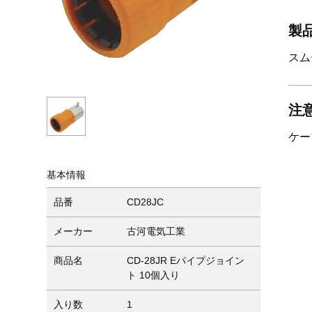
製
スム
注
ケー
基本情報
品番
CD28JC
メーカー
古河電気工業
商品名
CD-28JR Eパイプジョイン
ト 10個入り
入り数
1