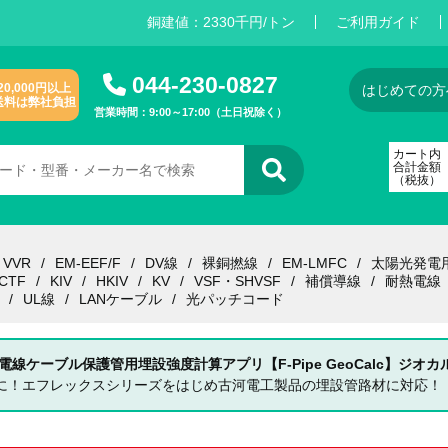
銅建値：
2
3
3
0
千円/トン
ご利用ガイド
044-230-0827
20,000円以上
はじめての方
送料は弊社負担
営業時間：9:00～17:00（土日祝除く）
カート内
合計金額
（税抜）
VVR
EM-EEF/F
DV線
裸銅撚線
EM-LMFC
太陽光発電
CTF
KIV
HKIV
KV
VSF・SHVSF
補償導線
耐熱電線
UL線
LANケーブル
光パッチコード
 電線ケーブル保護管用埋設強度計算アプリ【F-Pipe GeoCalc】ジオカ
単に！エフレックスシリーズをはじめ古河電工製品の埋設管路材に対応！