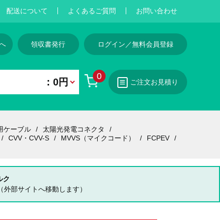
配送について
よくあるご質問
お問い合わせ
へ
領収書発行
ログイン／無料会員登録
0
：0円
ご注文お見積り
用ケーブル
太陽光発電コネクタ
CVV・CVV-S
MVVS（マイクコード）
FCPEV
ルク
（外部サイトへ移動します）