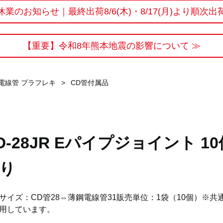
休業のお知らせ｜最終出荷8/6(木)・8/17(月)より順次出
【重要】令和8年熊本地震の影響について ≫
電線管 プラフレキ
>
CD管付属品
D-28JR Eパイプジョイント 10
り
サイズ：CD管28⇔薄鋼電線管31販売単位：1袋（10個）※共
用しています。