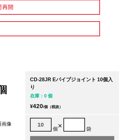
荷再開
CD-28JR Eパイプジョイント 10個入
個
り
在庫：0 個
420
¥
/個（税抜）
通画像
×
個
袋