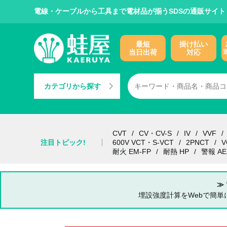
電線・ケーブルから工具まで電材品が揃うSDSの通販サイト
最短
掛け払い
当日出荷
対応
カテゴリから探す
CVT
CV・CV-S
IV
VVF
注目トピック!
600V VCT・S-VCT
2PNCT
V
耐火 EM-FP
耐熱 HP
警報 AE
≫
埋設強度計算をWebで簡