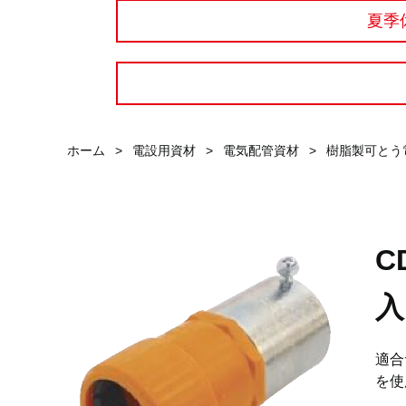
夏季
ホーム
>
電設用資材
>
電気配管資材
>
樹脂製可とう
C
入
適合
を使