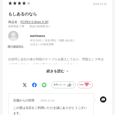
2025.12.15
もしあるのなら
商品名：
FCPEV 0.9mm X 5P
使用用途
:工事
商品の使用感
:良い
weimass
年代:
50代
性別:
男性
職業:
会社員
お住まいの地域:
関東
以前同じ会社の者が同様のケーブルを購入しており、問題なく３年ほ
ど経過しており、今回も購入させていただきました。
素人でよくわかっていないのですが、線心部が単心でなく複心の商品
続きを読む
があるようでしたら教えていただきたいです。
参考になった
0
Like!
0
店舗からの回答
2025.12.16
この度は当店をご利用いただき誠にありがとうござい
ます。