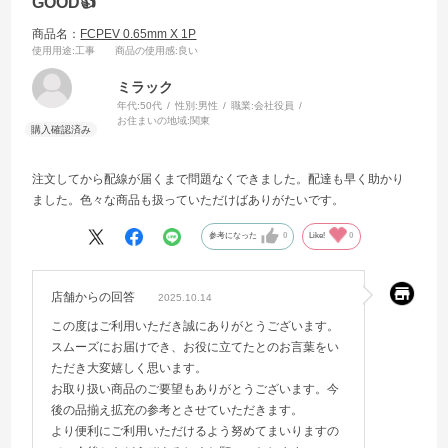
GOOD👍
商品名：
FCPEV 0.65mm X 1P
使用用途
:工事
商品の使用感
:良い
ミラック
年代:
50代
性別:
男性
職業:
会社役員
お住まいの地域:
関東
注文してから配線が届くまで問題なくできました。配達も早く助かり
ました。色々な商品も扱っていただけばありがたいです。
参考になった
0
Like!
0
店舗からの回答
2025.10.14
この度はご利用いただき誠にありがとうございます。
スムーズにお届けでき、お役に立てたとのお言葉をい
ただき大変嬉しく思います。
お取り扱い商品のご要望もありがとうございます。今
後の品揃え拡充の参考とさせていただきます。
より便利にご利用いただけるよう努めてまいりますの