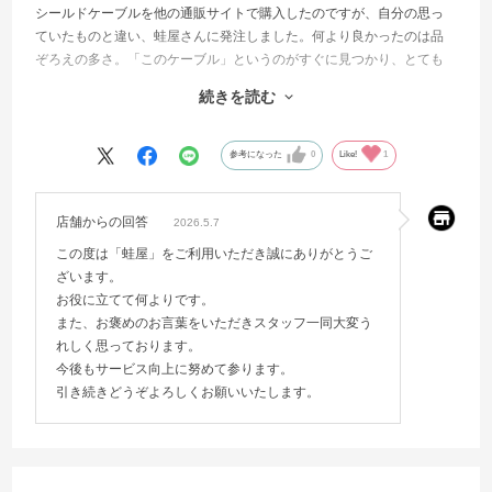
シールドケーブルを他の通販サイトで購入したのですが、自分の思っ
ていたものと違い、蛙屋さんに発注しました。何より良かったのは品
ぞろえの多さ。「このケーブル」というのがすぐに見つかり、とても
速く到着しました。
続きを読む
ケーブルが必要になったら次は迷わず蛙屋さんで探そうと思いまし
た。
参考になった
0
Like!
1
店舗からの回答
2026.5.7
この度は「蛙屋」をご利用いただき誠にありがとうご
ざいます。
お役に立てて何よりです。
また、お褒めのお言葉をいただきスタッフ一同大変う
れしく思っております。
今後もサービス向上に努めて参ります。
引き続きどうぞよろしくお願いいたします。