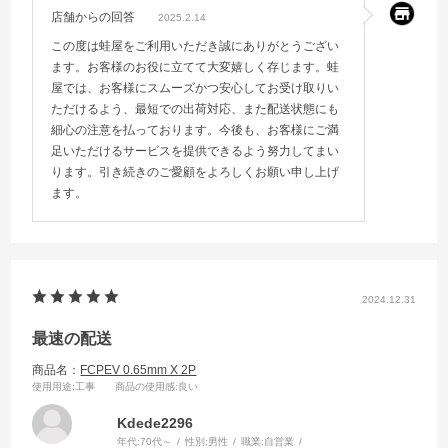
店舗からの回答
2025.2.14
この度は蛙屋をご利用いただき誠にありがとうござい
ます。お客様のお役に立てて大変嬉しく存じます。蛙
屋では、お客様にスムーズかつ安心してお受け取りい
ただけるよう、最短での出荷対応、また配送状態にも
細心の注意を払っております。今後も、お客様にご満
足いただけるサービスを提供できるよう努力してまい
ります。引き続きのご愛顧をよろしくお願い申し上げ
ます。
2024.12.31
最速の配送
商品名：
FCPEV 0.65mm X 2P
使用用途
:工事
商品の使用感
:良い
Kdede2296
年代:
70代～
性別:
男性
職業:
自営業