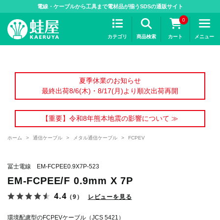
>
電線・ケーブルから工具まで電材品が揃うSDSの通販サイト
0
カテゴリ
商品検索
カート
メニュー
夏季休業のお知らせ
最終出荷8/6(木)・8/17(月)より順次出荷再開
【重要】令和8年熊本地震の影響について ≫
ホーム
>
通信ケーブル
>
メタル通信ケーブル
>
FCPEV
冨士電線 EM-FCPEE0.9X7P-523
EM-FCPEE/F 0.9mm X 7P
4.4
（9）
レビューを見る
環境配慮型のFCPEVケーブル（JCS 5421）