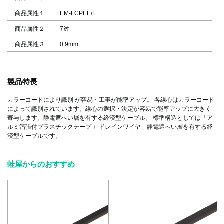
商品属性１
EM-FCPEE/F
商品属性２
7対
商品属性３
0.9mm
製品特長
カラーコードにより識別 が容易・工事が能率アップ。 各線心はカラーコード
によって識別されています。線心の選択・決定が容易で能率アップに大きく
寄与します。静電遮へい層を有する経済型ケーブル。 標準構造としては「ア
ルミ箔張付プラスチックテープ＋ ドレインワイヤ」静電遮へい層を有する経
済型ケーブルです。
蛙屋からのおすすめ