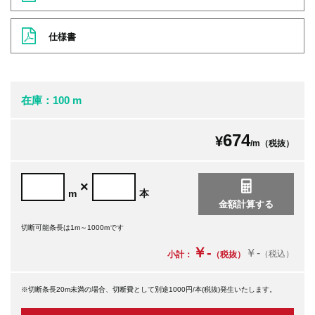
仕様書
在庫：100 m
674
¥
/m（税抜）
×
m
本
切断可能条長は1m～1000mです
￥-
￥-
（税込）
小計：
（税抜）
※切断条長20m未満の場合、切断費として別途1000円/本(税抜)発生いたします。