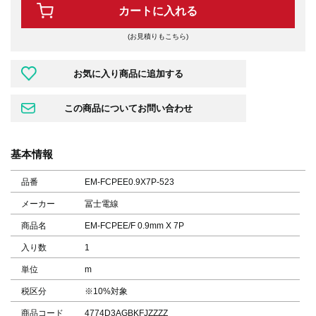
カートに入れる
(お見積りもこちら)
基本情報
品番
EM-FCPEE0.9X7P-523
メーカー
冨士電線
商品名
EM-FCPEE/F 0.9mm X 7P
入り数
1
単位
m
税区分
※10%対象
商品コード
4774D3AGBKFJZZZZ