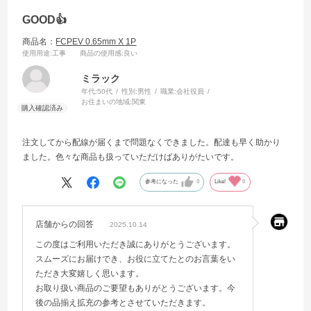
GOOD👍
商品名：
FCPEV 0.65mm X 1P
使用用途
:工事
商品の使用感
:良い
ミラック
年代:
50代
性別:
男性
職業:
会社役員
お住まいの地域:
関東
注文してから配線が届くまで問題なくできました。配達も早く助かり
ました。色々な商品も扱っていただけばありがたいです。
参考になった
0
Like!
0
店舗からの回答
2025.10.14
この度はご利用いただき誠にありがとうございます。
スムーズにお届けでき、お役に立てたとのお言葉をい
ただき大変嬉しく思います。
お取り扱い商品のご要望もありがとうございます。今
後の品揃え拡充の参考とさせていただきます。