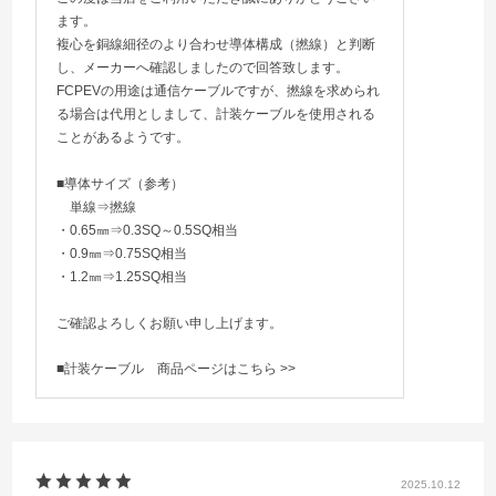
ます。
複心を銅線細径のより合わせ導体構成（撚線）と判断
し、メーカーへ確認しましたので回答致します。
FCPEVの用途は通信ケーブルですが、撚線を求められ
る場合は代用としまして、計装ケーブルを使用される
ことがあるようです。
■導体サイズ（参考）
単線⇒撚線
・0.65㎜⇒0.3SQ～0.5SQ相当
・0.9㎜⇒0.75SQ相当
・1.2㎜⇒1.25SQ相当
ご確認よろしくお願い申し上げます。
■計装ケーブル
商品ページはこちら >>
2025.10.12