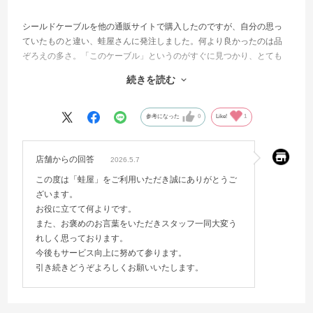
シールドケーブルを他の通販サイトで購入したのですが、自分の思っ
ていたものと違い、蛙屋さんに発注しました。何より良かったのは品
ぞろえの多さ。「このケーブル」というのがすぐに見つかり、とても
速く到着しました。
続きを読む
ケーブルが必要になったら次は迷わず蛙屋さんで探そうと思いまし
た。
参考になった
0
Like!
1
店舗からの回答
2026.5.7
この度は「蛙屋」をご利用いただき誠にありがとうご
ざいます。
お役に立てて何よりです。
また、お褒めのお言葉をいただきスタッフ一同大変う
れしく思っております。
今後もサービス向上に努めて参ります。
引き続きどうぞよろしくお願いいたします。