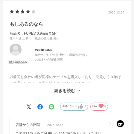
2025.12.15
もしあるのなら
商品名：
FCPEV 0.9mm X 5P
使用用途
:工事
商品の使用感
:良い
weimass
年代:
50代
性別:
男性
職業:
会社員
お住まいの地域:
関東
以前同じ会社の者が同様のケーブルを購入しており、問題なく３年ほ
ど経過しており、今回も購入させていただきました。
素人でよくわかっていないのですが、線心部が単心でなく複心の商品
続きを読む
があるようでしたら教えていただきたいです。
参考になった
0
Like!
0
店舗からの回答
2025.12.16
この度は当店をご利用いただき誠にありがとうござい