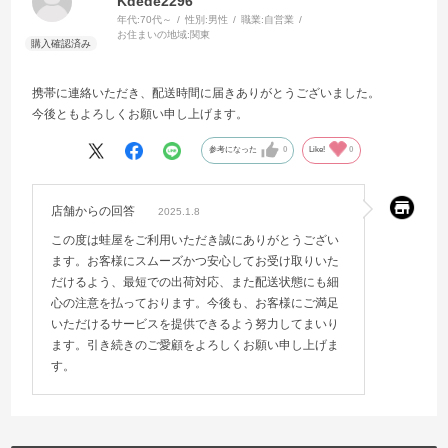
Kdede2296
年代:
70代～
性別:
男性
職業:
自営業
お住まいの地域:
関東
携帯に連絡いただき、配送時間に届きありがとうございました。
今後ともよろしくお願い申し上げます。
参考になった
0
Like!
0
店舗からの回答
2025.1.8
この度は蛙屋をご利用いただき誠にありがとうござい
ます。お客様にスムーズかつ安心してお受け取りいた
だけるよう、最短での出荷対応、また配送状態にも細
心の注意を払っております。今後も、お客様にご満足
いただけるサービスを提供できるよう努力してまいり
ます。引き続きのご愛顧をよろしくお願い申し上げま
す。