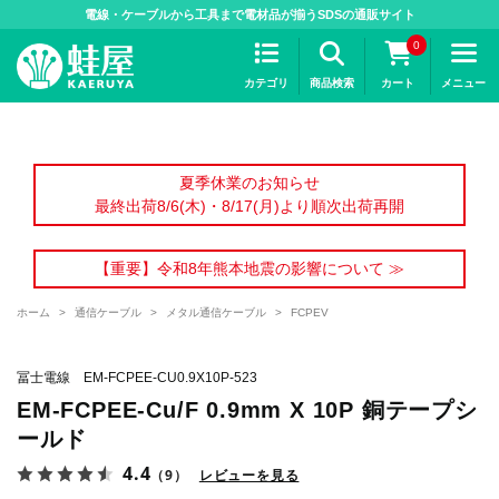
>
電線・ケーブルから工具まで電材品が揃うSDSの通販サイト
0
カテゴリ
商品検索
カート
メニュー
夏季休業のお知らせ
最終出荷8/6(木)・8/17(月)より順次出荷再開
【重要】令和8年熊本地震の影響について ≫
ホーム
>
通信ケーブル
>
メタル通信ケーブル
>
FCPEV
冨士電線 EM-FCPEE-CU0.9X10P-523
EM-FCPEE-Cu/F 0.9mm X 10P 銅テープシ
ールド
4.4
（9）
レビューを見る