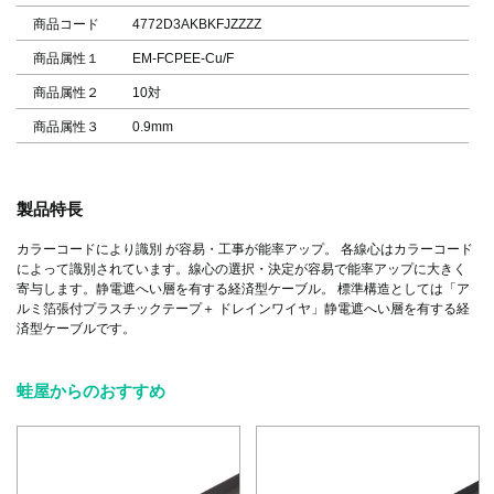
商品コード
4772D3AKBKFJZZZZ
商品属性１
EM-FCPEE-Cu/F
商品属性２
10対
商品属性３
0.9mm
製品特長
カラーコードにより識別 が容易・工事が能率アップ。 各線心はカラーコード
によって識別されています。線心の選択・決定が容易で能率アップに大きく
寄与します。静電遮へい層を有する経済型ケーブル。 標準構造としては「ア
ルミ箔張付プラスチックテープ＋ ドレインワイヤ」静電遮へい層を有する経
済型ケーブルです。
蛙屋からのおすすめ