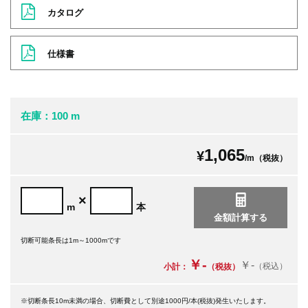
カタログ
仕様書
在庫：100 m
1,065
¥
/m（税抜）
×
m
本
切断可能条長は1m～1000mです
￥-
￥-
（税込）
小計：
（税抜）
※切断条長10m未満の場合、切断費として別途1000円/本(税抜)発生いたします。