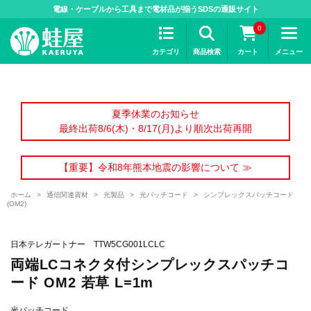
>
電線・ケーブルから工具まで電材品が揃うSDSの通販サイト
0
カテゴリ
商品検索
カート
メニュー
夏季休業のお知らせ
最終出荷8/6(木)・8/17(月)より順次出荷再開
【重要】令和8年熊本地震の影響について ≫
ホーム
>
通信関連資材
>
光製品
>
光パッチコード
>
シンプレックスパッチコード
(OM2)
日本テレガートナー TTW5CG001LCLC
両端LCコネクタ付シンプレックスパッチコ
ード OM2 若草 L=1m
光パッチコード