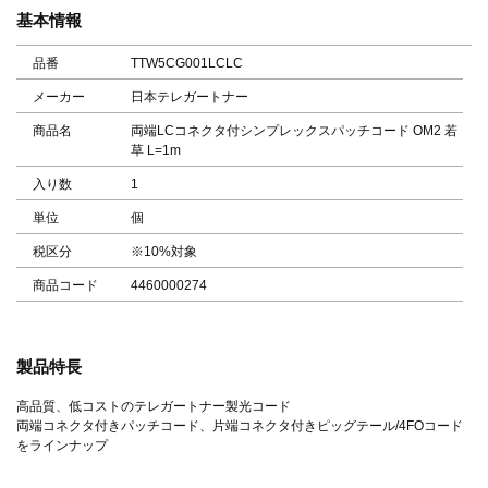
基本情報
品番
TTW5CG001LCLC
メーカー
日本テレガートナー
商品名
両端LCコネクタ付シンプレックスパッチコード OM2 若
草 L=1m
入り数
1
単位
個
税区分
※10%対象
商品コード
4460000274
製品特長
高品質、低コストのテレガートナー製光コード
両端コネクタ付きパッチコード、片端コネクタ付きピッグテール/4FOコード
をラインナップ