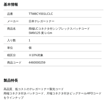
基本情報
品番
TTW8CY001LCLC
メーカー
日本テレガートナー
商品名
両端LCコネクタ付シンプレックスパッチコード
SM9/125 黄 L=1m
入り数
1
単位
個
税区分
※10%対象
商品コード
4460000259
製品特長
高品質、低コストのテレガートナー製光コード
両端コネクタ付きパッチコード、片端コネクタ付きピッグテール/4FOコード
をラインナップ