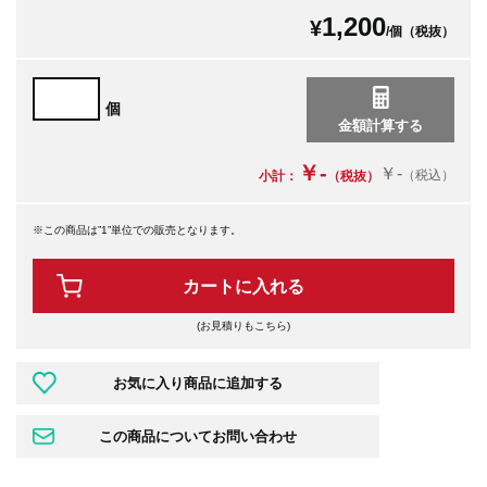
1,200
¥
/個（税抜）
個
￥-
￥-
（税込）
小計：
（税抜）
※この商品は”1”単位での販売となります。
カートに入れる
(お見積りもこちら)