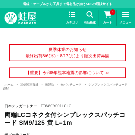
>
電線・ケーブルから工具まで電材品が揃うSDSの通販サイト
0
カテゴリ
商品検索
カート
メニュー
夏季休業のお知らせ
最終出荷8/6(木)・8/17(月)より順次出荷再開
【重要】令和8年熊本地震の影響について ≫
ホーム
>
通信関連資材
>
光製品
>
光パッチコード
>
シンプレックスパッチコード
(SM)
日本テレガートナー TTW8CY001LCLC
両端LCコネクタ付シンプレックスパッチコ
ード SM9/125 黄 L=1m
光パッチコード