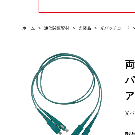
ホーム
>
通信関連資材
>
光製品
>
光パッチコード
両
パ
ア
光パ
製