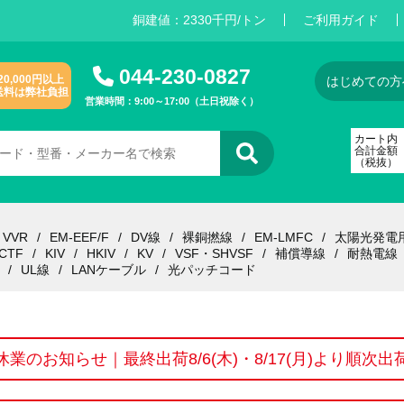
銅建値：
2
3
3
0
千円/トン
ご利用ガイド
044-230-0827
20,000円以上
はじめての方
送料は弊社負担
営業時間：9:00～17:00（土日祝除く）
カート内
合計金額
（税抜）
VVR
EM-EEF/F
DV線
裸銅撚線
EM-LMFC
太陽光発電
CTF
KIV
HKIV
KV
VSF・SHVSF
補償導線
耐熱電線
UL線
LANケーブル
光パッチコード
休業のお知らせ｜最終出荷8/6(木)・8/17(月)より順次出