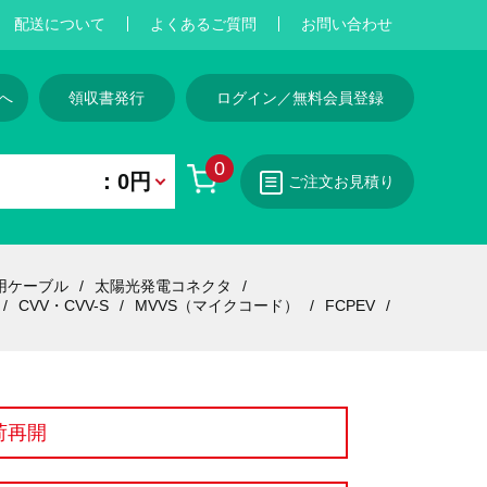
配送について
よくあるご質問
お問い合わせ
へ
領収書発行
ログイン／無料会員登録
0
：0円
ご注文お見積り
用ケーブル
太陽光発電コネクタ
CVV・CVV-S
MVVS（マイクコード）
FCPEV
荷再開