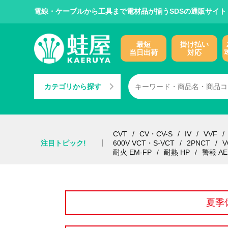
電線・ケーブルから工具まで電材品が揃うSDSの通販サイト
最短
掛け払い
当日出荷
対応
カテゴリから探す
CVT
CV・CV-S
IV
VVF
注目トピック!
600V VCT・S-VCT
2PNCT
V
耐火 EM-FP
耐熱 HP
警報 AE
夏季