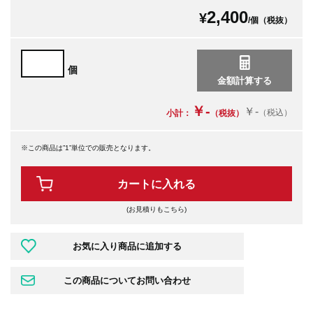
2,400
¥
/個（税抜）
個
￥-
￥-
（税込）
小計：
（税抜）
※この商品は”1”単位での販売となります。
カートに入れる
(お見積りもこちら)