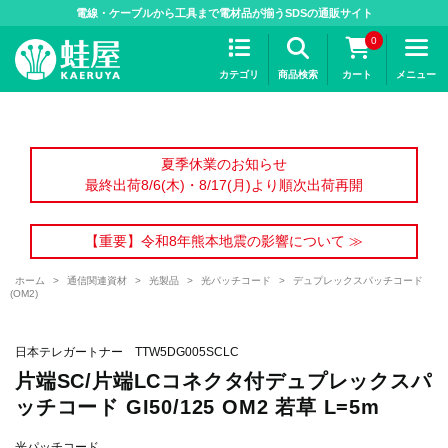
>
電線・ケーブルから工具まで電材品が揃うSDSの通販サイト
0
カテゴリ
商品検索
カート
メニュー
夏季休業のお知らせ
最終出荷8/6(木)・8/17(月)より順次出荷再開
【重要】令和8年熊本地震の影響について ≫
ホーム
>
通信関連資材
>
光製品
>
光パッチコード
>
デュプレックスパッチコード
(OM2)
日本テレガートナー TTW5DG005SCLC
片端SC/片端LCコネクタ付デュプレックスパ
ッチコード GI50/125 OM2 若草 L=5m
光パッチコード