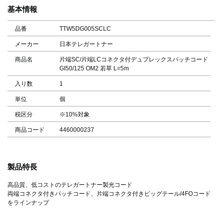
基本情報
品番
TTW5DG005SCLC
メーカー
日本テレガートナー
商品名
片端SC/片端LCコネクタ付デュプレックスパッチコード
GI50/125 OM2 若草 L=5m
入り数
1
単位
個
税区分
※10%対象
商品コード
4460000237
製品特長
高品質、低コストのテレガートナー製光コード
両端コネクタ付きパッチコード、片端コネクタ付きピッグテール/4FOコード
をラインナップ