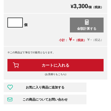
3,300
¥
/個（税抜）
個
￥-
￥-
（税込）
小計：
（税抜）
※この商品は”1”単位での販売となります。
カートに入れる
(お見積りもこちら)