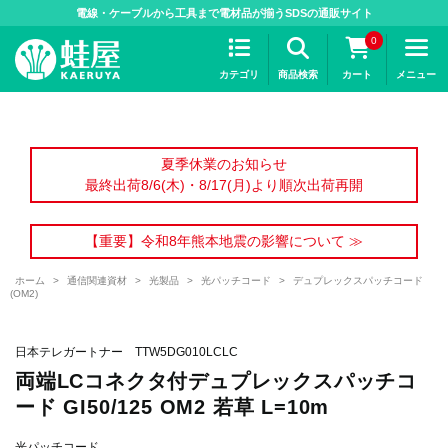
>
電線・ケーブルから工具まで電材品が揃うSDSの通販サイト
0
カテゴリ
商品検索
カート
メニュー
夏季休業のお知らせ
最終出荷8/6(木)・8/17(月)より順次出荷再開
【重要】令和8年熊本地震の影響について ≫
ホーム
>
通信関連資材
>
光製品
>
光パッチコード
>
デュプレックスパッチコード
(OM2)
日本テレガートナー TTW5DG010LCLC
両端LCコネクタ付デュプレックスパッチコ
ード GI50/125 OM2 若草 L=10m
光パッチコード