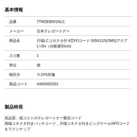
基本情報
品番
TTW3EB003ALC
メーカー
日本テレガートナー
商品名
片端LCコネクタ付 4芯FOコード GI50/125(OM3)アクア
L=3m（分岐後50cm)
入り数
1
単位
個
税区分
※10%対象
商品コード
4460000203
製品特長
高品質、低コストのテレガートナー製光コード
両端コネクタ付きパッチコード、片端コネクタ付きピッグテール/4FOコード
をラインナップ