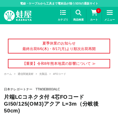
>
電線・ケーブルから工具まで電材品が揃うSDSの通販サイト
0
カテゴリ
商品検索
カート
メニュー
夏季休業のお知らせ
最終出荷8/6(木)・8/17(月)より順次出荷再開
【重要】令和8年熊本地震の影響について ≫
ホーム
>
通信関連資材
>
光製品
>
4FOコード
日本テレガートナー TTW3EB003ALC
片端LCコネクタ付 4芯FOコード
GI50/125(OM3)アクア L=3m（分岐後
50cm)