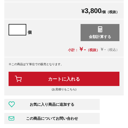
3,800
¥
/個（税抜）
個
￥-
￥-
（税込）
小計：
（税抜）
※この商品は”1”単位での販売となります。
カートに入れる
(お見積りもこちら)