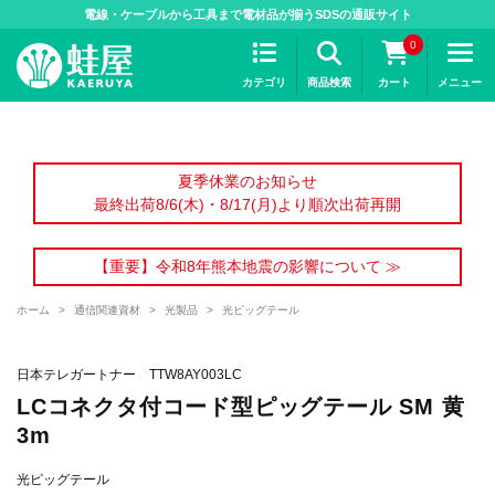
>
電線・ケーブルから工具まで電材品が揃うSDSの通販サイト
0
カテゴリ
商品検索
カート
メニュー
夏季休業のお知らせ
最終出荷8/6(木)・8/17(月)より順次出荷再開
【重要】令和8年熊本地震の影響について ≫
ホーム
>
通信関連資材
>
光製品
>
光ピッグテール
日本テレガートナー TTW8AY003LC
LCコネクタ付コード型ピッグテール SM 黄
3m
光ピッグテール