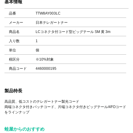
基本情報
品番
TTW8AY003LC
メーカー
日本テレガートナー
商品名
LCコネクタ付コード型ピッグテール SM 黄 3m
入り数
1
単位
個
税区分
※10%対象
商品コード
4460000195
製品特長
高品質、低コストのテレガートナー製光コード
両端コネクタ付きパッチコード、片端コネクタ付きピッグテール/4FOコード
をラインナップ
蛙屋からのおすすめ