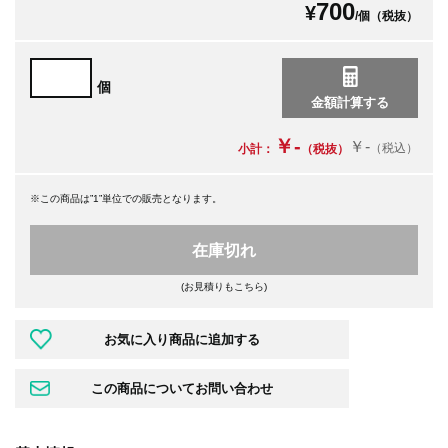
700
¥
/個（税抜）
個
￥-
￥-
（税込）
小計：
（税抜）
※この商品は”1”単位での販売となります。
在庫切れ
(お見積りもこちら)