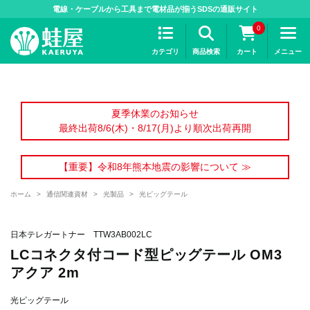
>
電線・ケーブルから工具まで電材品が揃うSDSの通販サイト
0
カテゴリ
商品検索
カート
メニュー
夏季休業のお知らせ
最終出荷8/6(木)・8/17(月)より順次出荷再開
【重要】令和8年熊本地震の影響について ≫
ホーム
>
通信関連資材
>
光製品
>
光ピッグテール
日本テレガートナー TTW3AB002LC
LCコネクタ付コード型ピッグテール OM3
アクア 2m
光ピッグテール