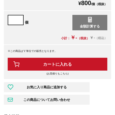
800
¥
/個（税抜）
個
￥-
￥-
（税込）
小計：
（税抜）
※この商品は”1”単位での販売となります。
カートに入れる
(お見積りもこちら)