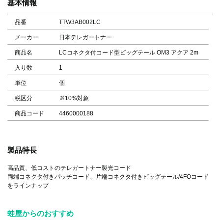
基本情報
品番
TTW3AB002LC
メーカー
日本テレガートナー
商品名
LCコネクタ付コード型ピッグテール OM3 アクア 2m
入り数
1
単位
個
税区分
※10%対象
商品コード
4460000188
製品特長
高品質、低コストのテレガートナー製光コード
両端コネクタ付きパッチコード、片端コネクタ付きピッグテール/4FOコード
をラインナップ
蛙屋からのおすすめ