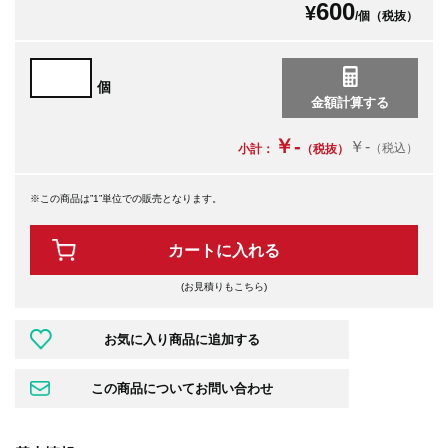
600
¥
/個（税抜）
個
￥-
￥-
（税込）
小計：
（税抜）
※この商品は”1”単位での販売となります。
カートに入れる
(お見積りもこちら)