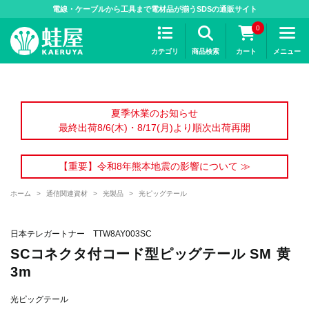
>
電線・ケーブルから工具まで電材品が揃うSDSの通販サイト
0
カテゴリ
商品検索
カート
メニュー
夏季休業のお知らせ
最終出荷8/6(木)・8/17(月)より順次出荷再開
【重要】令和8年熊本地震の影響について ≫
ホーム
>
通信関連資材
>
光製品
>
光ピッグテール
日本テレガートナー TTW8AY003SC
SCコネクタ付コード型ピッグテール SM 黄
3m
光ピッグテール