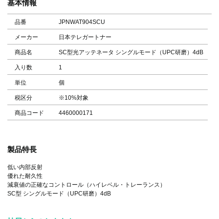
基本情報
品番
JPNWAT904SCU
メーカー
日本テレガートナー
商品名
SC型光アッテネータ シングルモード（UPC研磨）4dB
入り数
1
単位
個
税区分
※10%対象
商品コード
4460000171
製品特長
低い内部反射
優れた耐久性
減衰値の正確なコントロール（ハイレベル・トレーランス）
SC型 シングルモード（UPC研磨）4dB