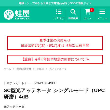
>
電線・ケーブルから工具まで電材品が揃うSDSの通販サイト
0
カテゴリ
商品検索
カート
メニュー
夏季休業のお知らせ
最終出荷8/6(木)・8/17(月)より順次出荷再開
【重要】令和8年熊本地震の影響について ≫
ホーム
>
通信関連資材
>
光製品
>
光アッテネータ
日本テレガートナー JPNWAT904SCU
SC型光アッテネータ シングルモード（UPC
研磨）4dB
光アッテネータ