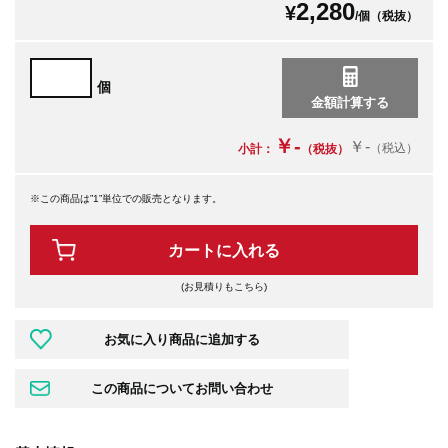
2,280
¥
/個（税抜）
個
￥-
￥-
（税込）
小計：
（税抜）
※この商品は”1”単位での販売となります。
カートに入れる
(お見積りもこちら)