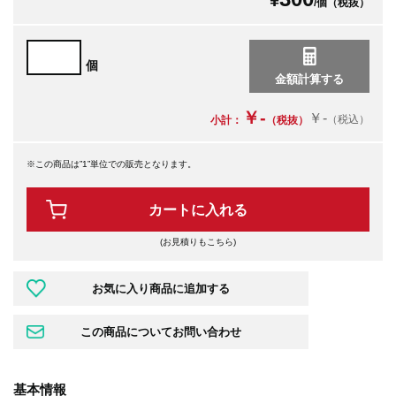
¥
/個（税抜）
個
￥-
￥-
（税込）
小計：
（税抜）
※この商品は”1”単位での販売となります。
カートに入れる
(お見積りもこちら)
基本情報