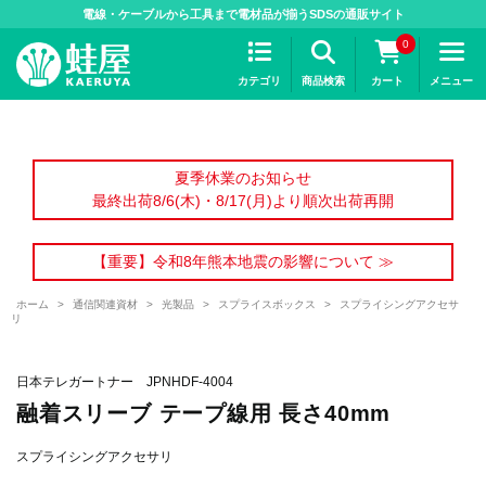
>
電線・ケーブルから工具まで電材品が揃うSDSの通販サイト
0
カテゴリ
商品検索
カート
メニュー
夏季休業のお知らせ
最終出荷8/6(木)・8/17(月)より順次出荷再開
【重要】令和8年熊本地震の影響について ≫
ホーム
>
通信関連資材
>
光製品
>
スプライスボックス
>
スプライシングアクセサ
リ
日本テレガートナー JPNHDF-4004
融着スリーブ テープ線用 長さ40mm
スプライシングアクセサリ