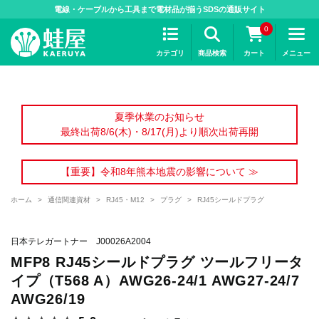
>
電線・ケーブルから工具まで電材品が揃うSDSの通販サイト
0
カテゴリ
商品検索
カート
メニュー
夏季休業のお知らせ
最終出荷8/6(木)・8/17(月)より順次出荷再開
【重要】令和8年熊本地震の影響について ≫
ホーム
>
通信関連資材
>
RJ45・M12
>
プラグ
>
RJ45シールドプラグ
日本テレガートナー J00026A2004
MFP8 RJ45シールドプラグ ツールフリータ
イプ（T568 A）AWG26-24/1 AWG27-24/7
AWG26/19