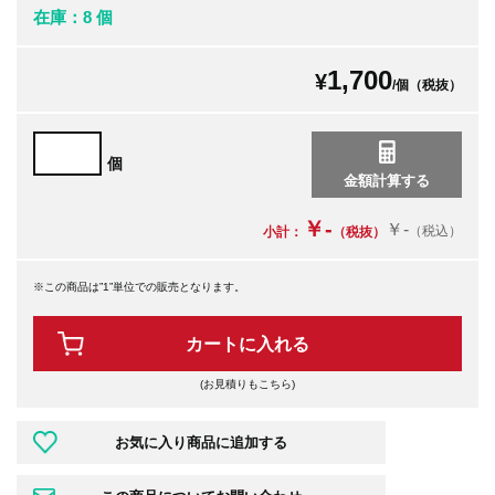
在庫：8 個
1,700
¥
/個（税抜）
個
￥-
￥-
（税込）
小計：
（税抜）
※この商品は”1”単位での販売となります。
カートに入れる
(お見積りもこちら)