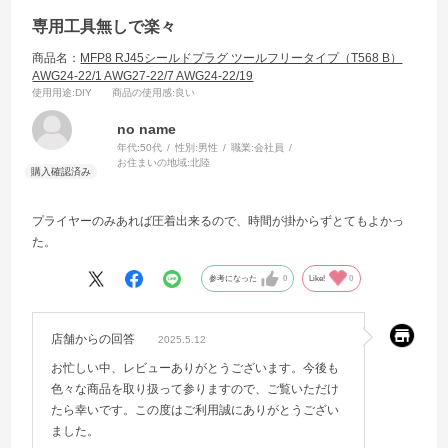
専用工具無しで楽々
商品名：
MFP8 RJ45シールドプラグ ツールフリータイプ（T568 B）
AWG24-22/1 AWG27-22/7 AWG24-22/19
使用用途
:DIY
商品の使用感
:良い
no name
年代:
50代
性別:
男性
職業:
会社員
お住まいの地域:
北陸
プライヤーのみあれば圧着出来るので、時間が掛からずとてもよかっ
た。
参考になった
0
Like!
0
店舗からの回答
2025.5.12
お忙しい中、レビューありがとうございます。今後も
色々な商品を取り扱って参りますので、ご覧いただけ
たら幸いです。この度はご利用誠にありがとうござい
ました。