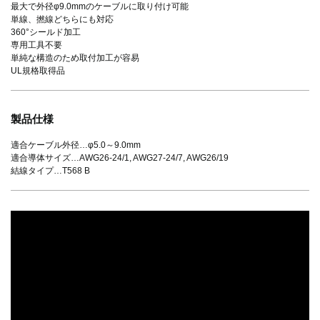
最大で外径φ9.0mmのケーブルに取り付け可能
単線、撚線どちらにも対応
360°シールド加工
専用工具不要
単純な構造のため取付加工が容易
UL規格取得品
製品仕様
適合ケーブル外径…φ5.0～9.0mm
適合導体サイズ…AWG26-24/1, AWG27-24/7, AWG26/19
結線タイプ…T568 B