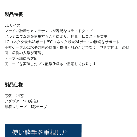
製品特長
1Uサイズ
ファイバ融着やメンテナンスが容易なスライドタイプ
アルミニウム製を使用することにより、軽量・低コストを実現
LCコネクタ最大48ポート/SCコネクタ最大24ポートの接続をサポート
基幹ケーブルは水平方向の背面・横側・斜めだけでなく、垂直方向上下の背
面・横側の入線が可能ま
テープ芯線にも対応
光コードを実装したプレ配線仕様もご用意しております
製品仕様
芯数…24芯
アダプタ…SC(緑色)
融着スリーブ…4芯テープ