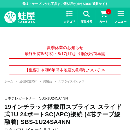
>
電線・ケーブルから工具まで電材品が揃うSDSの通販サイト
0
カテゴリ
商品検索
カート
メニュー
夏季休業のお知らせ
最終出荷8/6(木)・8/17(月)より順次出荷再開
【重要】令和8年熊本地震の影響について ≫
ホーム
>
通信関連資材
>
光製品
>
スプライスボックス
日本テレガートナー SBS-1U24SA4NN
19インチラック搭載用スプライス スライド
式1U 24ポートSC(APC)接続 (4芯テープ線
融着) SBS-1U24SA4NN
スタッフレビューを見る (1)