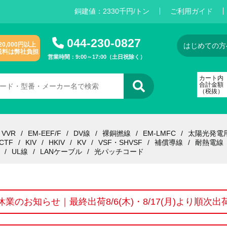
銅建値：
2
3
3
0
千円/トン
ご利用ガイド
044-230-0827
20,000円以上
はじめての方
送料は弊社負担
営業時間：9:00～17:00（土日祝除く）
カート内
合計金額
（税抜）
VVR
EM-EEF/F
DV線
裸銅撚線
EM-LMFC
太陽光発電
CTF
KIV
HKIV
KV
VSF・SHVSF
補償導線
耐熱電線
UL線
LANケーブル
光パッチコード
休業のお知らせ｜最終出荷8/6(木)・8/17(月)より順次出