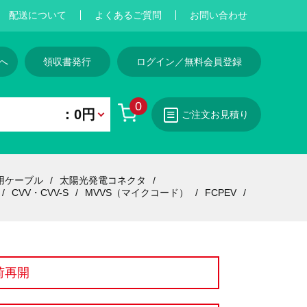
配送について
よくあるご質問
お問い合わせ
へ
領収書発行
ログイン／無料会員登録
0
：0円
ご注文お見積り
用ケーブル
太陽光発電コネクタ
CVV・CVV-S
MVVS（マイクコード）
FCPEV
荷再開