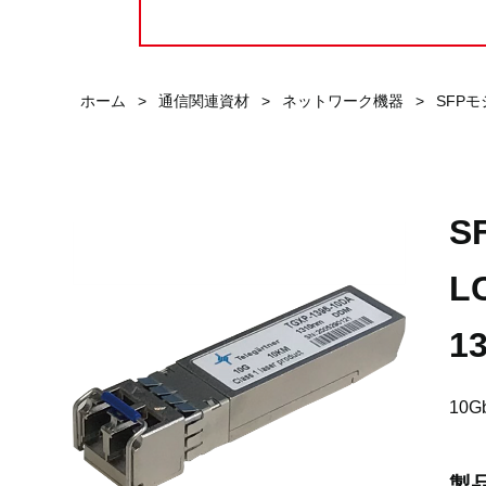
ホーム
>
通信関連資材
>
ネットワーク機器
>
SFP
S
L
1
10G
製