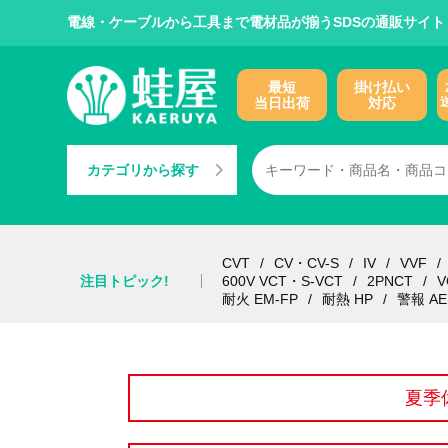
電線・ケーブルから工具まで電材品が揃うSDSの通販サイト
最短
掛け払い
当日出荷
対応
カテゴリから探す
CVT
CV・CV-S
IV
VVF
注目トピック!
600V VCT・S-VCT
2PNCT
V
耐火 EM-FP
耐熱 HP
警報 AE
夏季