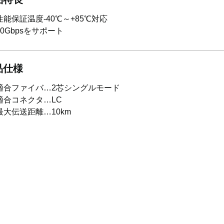
性能保証温度-40℃～+85℃対応
10Gbpsをサポート
品仕様
適合ファイバ…2芯シングルモード
適合コネクタ…LC
最大伝送距離…10km