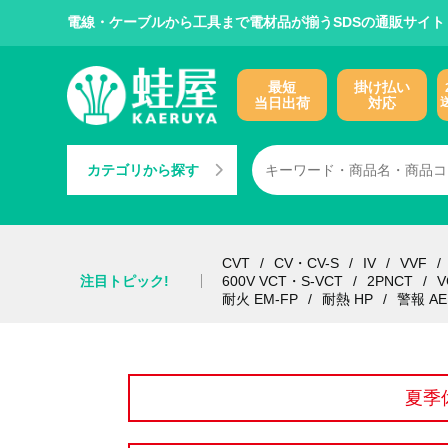
電線・ケーブルから工具まで電材品が揃うSDSの通販サイト
最短
掛け払い
当日出荷
対応
カテゴリから探す
CVT
CV・CV-S
IV
VVF
注目トピック!
600V VCT・S-VCT
2PNCT
V
耐火 EM-FP
耐熱 HP
警報 AE
夏季