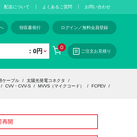
配送について
よくあるご質問
お問い合わせ
へ
領収書発行
ログイン／無料会員登録
0
：0円
ご注文お見積り
用ケーブル
太陽光発電コネクタ
CVV・CVV-S
MVVS（マイクコード）
FCPEV
荷再開