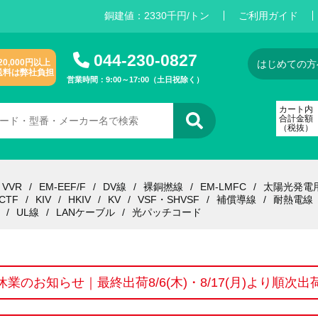
銅建値：
2
3
3
0
千円/トン
ご利用ガイド
044-230-0827
20,000円以上
はじめての方
送料は弊社負担
営業時間：9:00～17:00（土日祝除く）
カート内
合計金額
（税抜）
VVR
EM-EEF/F
DV線
裸銅撚線
EM-LMFC
太陽光発電
CTF
KIV
HKIV
KV
VSF・SHVSF
補償導線
耐熱電線
UL線
LANケーブル
光パッチコード
休業のお知らせ｜最終出荷8/6(木)・8/17(月)より順次出