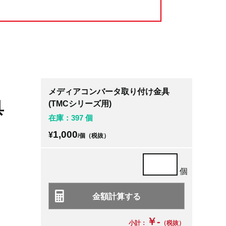
メディアコンバータ取り付け金具
具
(TMCシリーズ用)
在庫：397 個
1,000
¥
/個（税抜）
個
￥-
小計：
（税抜）