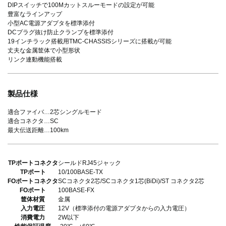
DIPスイッチで100Mカットスルーモードの設定が可能
豊富なラインアップ
小型AC電源アダプタを標準添付
DCプラグ抜け防止クランプを標準添付
19インチラック搭載用TMC-CHASSISシリーズに搭載が可能
丈夫な金属筐体で小型形状
リンク連動機能搭載
製品仕様
適合ファイバ…2芯シングルモード
適合コネクタ…SC
最大伝送距離…100km
TPポートコネクタ
シールドRJ45ジャック
TPポート
10/100BASE-TX
FOポートコネクタ
SCコネクタ2芯/SCコネクタ1芯(BiDi)/ST コネクタ2芯
FOポート
100BASE-FX
筐体材質
金属
入力電圧
12V（標準添付の電源アダプタからの入力電圧）
消費電力
2W以下