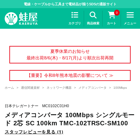
>
電線・ケーブルから工具まで電材品が揃うSDSの通販サイト
0
カテゴリ
商品検索
カート
メニュー
夏季休業のお知らせ
最終出荷8/6(木)・8/17(月)より順次出荷再開
【重要】令和8年熊本地震の影響について ≫
ホーム
>
通信関連資材
>
ネットワーク機器
>
メディアコンバータ
>
100Mbps
日本テレガートナー MC0102C01H0
メディアコンバータ 100Mbps シングルモー
ド 2芯 SC 100km TMC-102TRSC-SM100
スタッフレビューを見る (1)