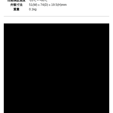
性能保証温度
-20℃～+60℃
外観寸法
51(W)ｘ74(D)ｘ19.5(H)mm
重量
0.1kg