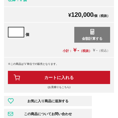
120,000
¥
/個（税抜）
個
￥-
￥-
（税込）
小計：
（税抜）
※この商品は”1”単位での販売となります。
カートに入れる
(お見積りもこちら)