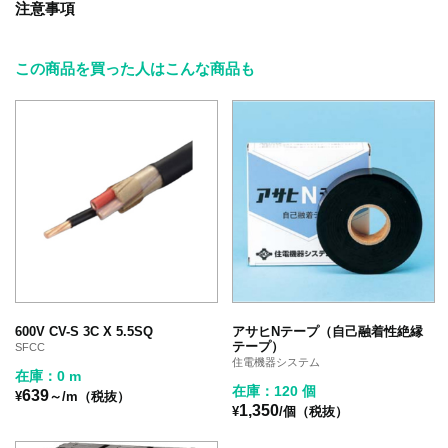
注意事項
この商品を買った人はこんな商品も
600V CV-S 3C X 5.5SQ
アサヒNテープ（自己融着性絶縁
テープ）
SFCC
住電機器システム
在庫：0 m
在庫：120 個
639
¥
～/m（税抜）
1,350
¥
/個（税抜）