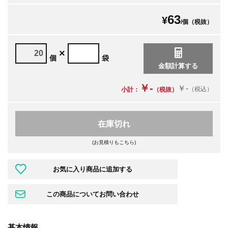
63
¥
/個（税抜）
×
個
袋
￥-
￥-
（税込）
小計：
（税抜）
在庫切れ
(お見積りもこちら)
基本情報