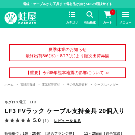
>
電線・ケーブルから工具まで電材品が揃うSDSの通販サイト
0
カテゴリ
商品検索
カート
メニュー
夏季休業のお知らせ
最終出荷8/6(木)・8/17(月)より順次出荷再開
【重要】令和8年熊本地震の影響について ≫
ホーム
>
電設用資材
>
電気配管資材
>
その他配管資材
>
ケーブルハンガー
ネグロス電工 LF3
LF3 FVラック ケーブル支持金具 20個入り
5.0
（1）
レビューを見る
販売単位：1袋（20個）【適合フランジ厚】 12～20mm【適合電線】