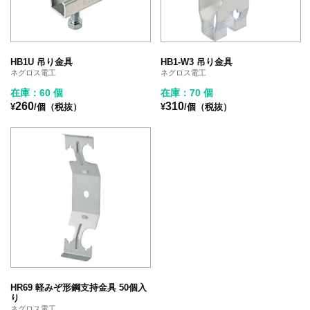
HB1U 吊り金具
HB1-W3 吊り金具
ネグロス電工
ネグロス電工
在庫：60 個
在庫：70 個
260
310
¥
/個（税抜）
¥
/個（税抜）
HR69 軽みぞ形鋼支持金具 50個入
り
ネグロス電工