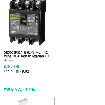
GE53C3P30A 漏電ブレーカ（協
約形）GE-C 極数3P 定格電流30A
日東工業
在庫：5 個
7,970
¥
/個（税抜）
蛙屋からのおすすめ