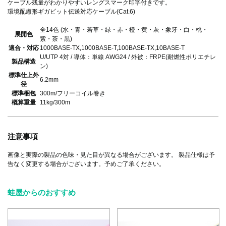
ケーブル残量がわかりやすいレングスマーク印字付きです。
環境配慮形ギガビット伝送対応ケーブル(Cat.6)
全14色 (水・青・若草・緑・赤・橙・黄・灰・象牙・白・桃・
展開色
紫・茶・黒)
適合・対応
1000BASE-TX,1000BASE-T,100BASE-TX,10BASE-T
U/UTP 4対 / 導体：単線 AWG24 / 外被：FRPE(耐燃性ポリエチレ
製品構造
ン)
標準仕上外
6.2mm
径
標準梱包
300m/フリーコイル巻き
概算重量
11kg/300m
注意事項
画像と実際の製品の色味・見た目が異なる場合がございます。 製品仕様は予
告なく変更する場合がございます。予めご了承ください。
蛙屋からのおすすめ