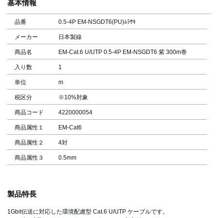
基本情報
品番
0.5-4P EM-NSGDT6(PU)ﾑﾗｻｷ
メーカー
日本製線
商品名
EM-Cat.6 U/UTP 0.5-4P EM-NSGDT6 紫 300m巻
入り数
1
単位
m
税区分
※10%対象
商品コード
4220000054
商品属性１
EM-Cat6
商品属性２
4対
商品属性３
0.5mm
製品特長
1Gbit伝送に対応した環境配慮型 Cat.6 U/UTP ケーブルです。