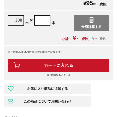
95
¥
/m（税抜）
×
m
本
￥-
￥-
（税込）
小計：
（税抜）
※この商品は”300m”単位での販売となります。
カートに入れる
(お見積りもこちら)