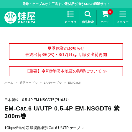
>
電線・ケーブルから工具まで電材品が揃うSDSの通販サイト
0
カテゴリ
商品検索
カート
メニュー
夏季休業のお知らせ
最終出荷8/6(木)・8/17(月)より順次出荷再開
【重要】令和8年熊本地震の影響について ≫
ホーム
>
通信ケーブル
>
LANケーブル
>
EM-Cat.6
日本製線 0.5-4P EM-NSGDT6(PU)ﾑﾗｻｷ
EM-Cat.6 U/UTP 0.5-4P EM-NSGDT6 紫
300m巻
1Gbps伝送対応 環境配慮形 Cat.6 U/UTP ケーブル