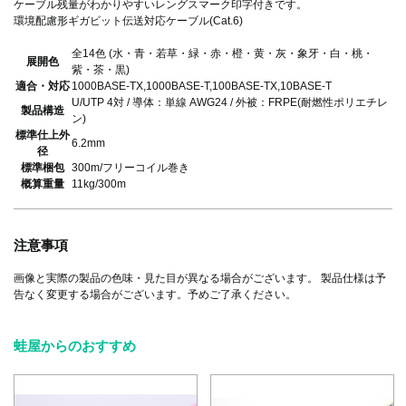
ケーブル残量がわかりやすいレングスマーク印字付きです。
環境配慮形ギガビット伝送対応ケーブル(Cat.6)
全14色 (水・青・若草・緑・赤・橙・黄・灰・象牙・白・桃・
展開色
紫・茶・黒)
適合・対応
1000BASE-TX,1000BASE-T,100BASE-TX,10BASE-T
U/UTP 4対 / 導体：単線 AWG24 / 外被：FRPE(耐燃性ポリエチレ
製品構造
ン)
標準仕上外
6.2mm
径
標準梱包
300m/フリーコイル巻き
概算重量
11kg/300m
注意事項
画像と実際の製品の色味・見た目が異なる場合がございます。 製品仕様は予
告なく変更する場合がございます。予めご了承ください。
蛙屋からのおすすめ