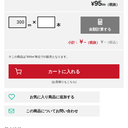
95
¥
/m（税抜）
×
m
本
￥-
￥-
（税込）
小計：
（税抜）
※この商品は”300m”単位での販売となります。
カートに入れる
(お見積りもこちら)