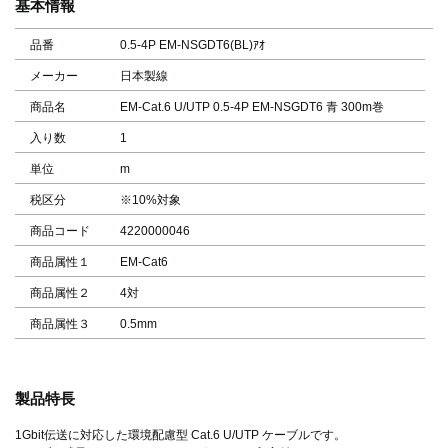
基本情報
品番
0.5-4P EM-NSGDT6(BL)ｱｵ
メーカー
日本製線
商品名
EM-Cat.6 U/UTP 0.5-4P EM-NSGDT6 青 300m巻
入り数
1
単位
m
税区分
※10%対象
商品コード
4220000046
商品属性１
EM-Cat6
商品属性２
4対
商品属性３
0.5mm
製品特長
1Gbit伝送に対応した環境配慮型 Cat.6 U/UTP ケーブルです。