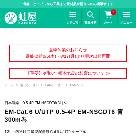
>
電線・ケーブルから工具まで電材品が揃うSDSの通販サイト
0
カテゴリ
商品検索
カート
メニュー
夏季休業のお知らせ
最終出荷8/6(木)・8/17(月)より順次出荷再開
【重要】令和8年熊本地震の影響について ≫
ホーム
>
通信ケーブル
>
LANケーブル
>
EM-Cat.6
日本製線 0.5-4P EM-NSGDT6(BL)ｱｵ
EM-Cat.6 U/UTP 0.5-4P EM-NSGDT6 青
300m巻
1Gbps伝送対応 環境配慮形 Cat.6 U/UTP ケーブル