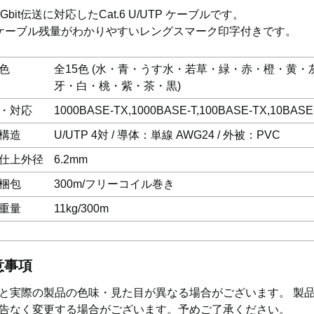
1Gbit伝送に対応したCat.6 U/UTP ケーブルです。
ケーブル残量がわかりやすいレングスマーク印字付きです。
色
全15色 (水・青・うす水・若草・緑・赤・橙・黄・
牙・白・桃・紫・茶・黒)
・対応
1000BASE-TX,1000BASE-T,100BASE-TX,10BASE
構造
U/UTP 4対 / 導体：単線 AWG24 / 外被：PVC
仕上外径
6.2mm
梱包
300m/フリーコイル巻き
重量
11kg/300m
意事項
と実際の製品の色味・見た目が異なる場合がございます。 製
告なく変更する場合がございます。予めご了承ください。