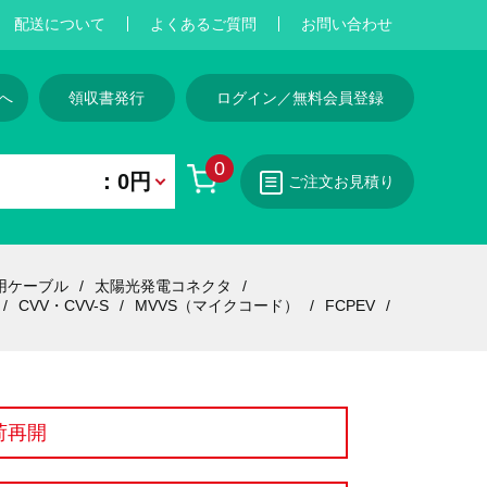
配送について
よくあるご質問
お問い合わせ
へ
領収書発行
ログイン／無料会員登録
0
：0円
ご注文お見積り
用ケーブル
太陽光発電コネクタ
CVV・CVV-S
MVVS（マイクコード）
FCPEV
荷再開