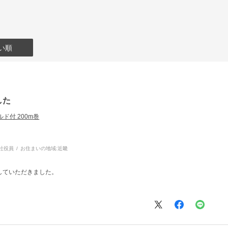
い順
した
ールド付 200m巻
社役員
お住まいの地域:
近畿
していただきました。