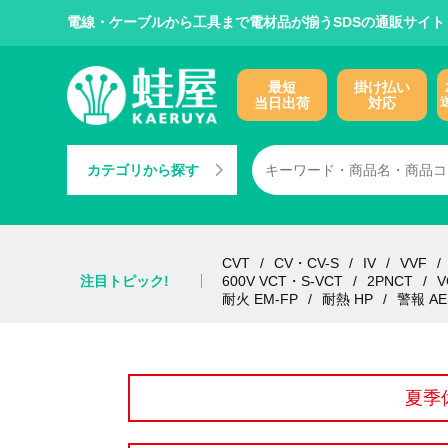
電線・ケーブルから工具まで電材品が揃うSDSの通販サイト
最短
掛け払い
当日出荷
対応
カテゴリから探す
CVT
CV・CV-S
IV
VVF
注目トピック!
600V VCT・S-VCT
2PNCT
V
耐火 EM-FP
耐熱 HP
警報 AE
夏季