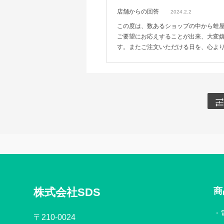
店舗からの回答
2024.2.2
この度は、数あるショップの中から蛙
ご要望にお応えすることが出来、大変
す。またご注文いただける日を、心よ
株式会社SDS
商
〒210-0024