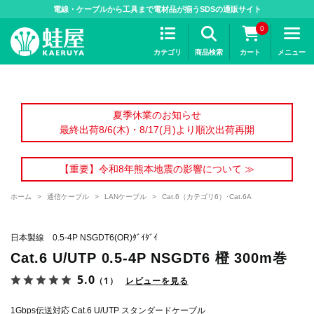
>
電線・ケーブルから工具まで電材品が揃うSDSの通販サイト
0
カテゴリ
商品検索
カート
メニュー
夏季休業のお知らせ
最終出荷8/6(木)・8/17(月)より順次出荷再開
【重要】令和8年熊本地震の影響について ≫
ホーム
>
通信ケーブル
>
LANケーブル
>
Cat.6（カテゴリ6）･Cat.6A
日本製線 0.5-4P NSGDT6(OR)ﾀﾞｲﾀﾞｲ
Cat.6 U/UTP 0.5-4P NSGDT6 橙 300m巻
5.0
（1）
レビューを見る
1Gbps伝送対応 Cat.6 U/UTP スタンダードケーブル