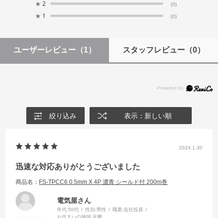
★
2
(0)
★
1
(0)
ユーザーレビュー
（1）
スタッフレビュー
（0）
絞り込み
表示：新しい順
2024.1.30
迅速な対応ありがとうございました
商品名：
FS-TPCC6 0.5mm X 4P 濃青 シールド付 200m巻
電気屋さん
年代:
50代
性別:
男性
職業:
会社役員
お住まいの地域:
近畿