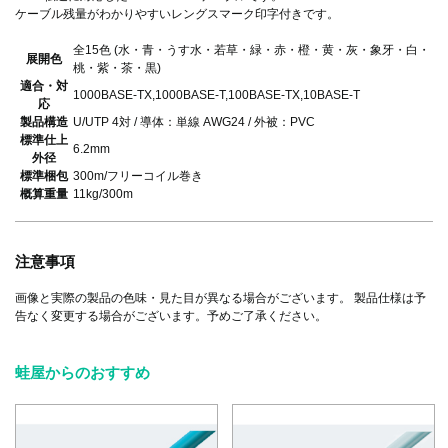
ケーブル残量がわかりやすいレングスマーク印字付きです。
全15色 (水・青・うす水・若草・緑・赤・橙・黄・灰・象牙・白・
展開色
桃・紫・茶・黒)
適合・対
1000BASE-TX,1000BASE-T,100BASE-TX,10BASE-T
応
製品構造
U/UTP 4対 / 導体：単線 AWG24 / 外被：PVC
標準仕上
6.2mm
外径
標準梱包
300m/フリーコイル巻き
概算重量
11kg/300m
注意事項
画像と実際の製品の色味・見た目が異なる場合がございます。 製品仕様は予
告なく変更する場合がございます。予めご了承ください。
蛙屋からのおすすめ