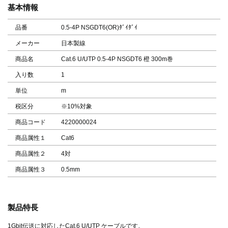
基本情報
品番
0.5-4P NSGDT6(OR)ﾀﾞｲﾀﾞｲ
メーカー
日本製線
商品名
Cat.6 U/UTP 0.5-4P NSGDT6 橙 300m巻
入り数
1
単位
m
税区分
※10%対象
商品コード
4220000024
商品属性１
Cat6
商品属性２
4対
商品属性３
0.5mm
製品特長
1Gbit伝送に対応したCat.6 U/UTP ケーブルです。