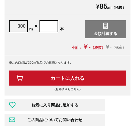
85
¥
/m（税抜）
×
m
本
￥-
￥-
（税込）
小計：
（税抜）
※この商品は”300m”単位での販売となります。
カートに入れる
(お見積りもこちら)